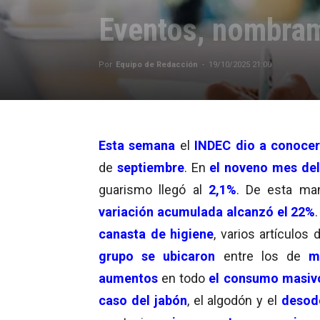
Eventos, nombram
Por
Equipo de Redacción
-
19/10/2025 21:00
Esta semana
el
INDEC dio a conocer
de
septiembre
. En
el noveno mes del
guarismo llegó al
2,1%
. De esta man
variación acumulada
alcanzó el 22%
canasta de higiene
, varios artículos 
grupo se ubicaron
entre los de
m
aumentos
en todo
el consumo masiv
caso del jabón
, el algodón y el
desod