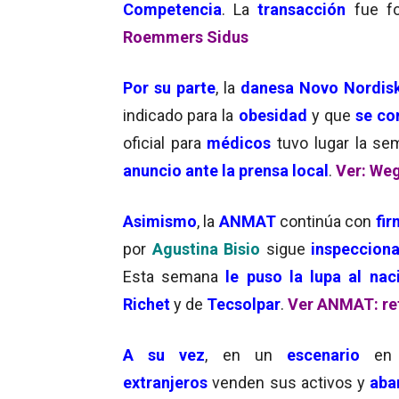
Competencia
. La
transacción
fue f
Roemmers Sidus
Por su parte
, la
danesa Novo Nordis
indicado para la
obesidad
y que
se co
oficial para
médicos
tuvo lugar la se
anuncio ante la prensa local
.
Ver: We
Asimismo
, la
ANMAT
continúa con
fir
por
Agustina Bisio
sigue
inspeccion
Esta semana
le puso la lupa al nac
Richet
y de
Tecsolpar
.
Ver ANMAT: re
A su vez
, en un
escenario
en
extranjeros
venden sus activos y
aba