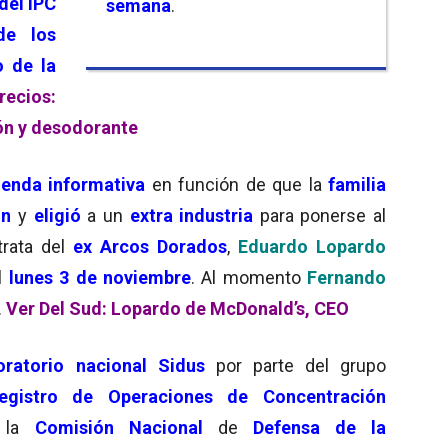
del IPC
semana
.
de los
o de la
recios:
ón y desodorante
enda informativa
en función de que la
familia
ón
y
eligió
a un
extra industria
para ponerse al
trata del
ex Arcos Dorados
,
Eduardo Lopardo
el
lunes 3 de noviembre
. Al momento
Fernando
.
Ver Del Sud: Lopardo de McDonald’s, CEO
ratorio nacional Sidus
por parte del grupo
egistro de Operaciones de Concentración
 la
Comisión Nacional
de
Defensa de la