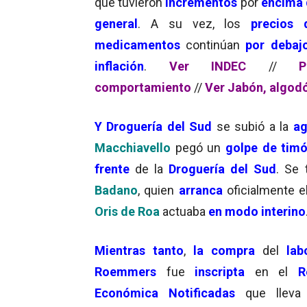
que tuvieron
incrementos
por
encima 
general
. A su vez, los
precios 
medicamentos
continúan
por debaj
inflación
.
Ver INDEC
//
P
comportamiento
//
Ver Jabón, algod
Y Droguería del Sud
se subió a la
ag
Macchiavello
pegó un
golpe de tim
frente
de la
Droguería del Sud
. Se 
Badano
, quien
arranca
oficialmente 
Oris de Roa
actuaba
en modo interino
Mientras tanto
,
la
compra
del
labo
Roemmers
fue
inscripta
en el
R
Económica Notificadas
que lleva