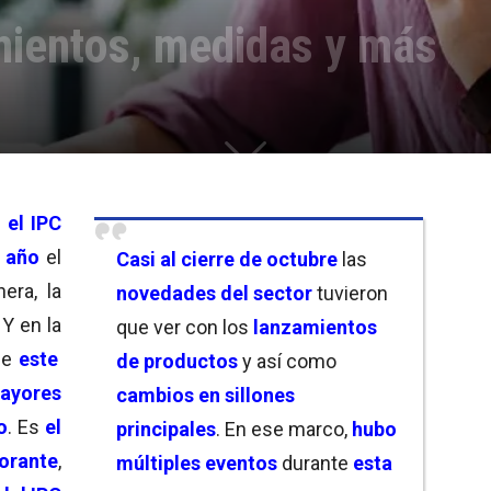
ientos, medidas y más
 el IPC
 año
el
Casi al cierre de octubre
las
era, la
novedades del sector
tuvieron
. Y en la
que ver con los
lanzamientos
de
este
de productos
y así como
ayores
cambios en sillones
o
. Es
el
principales
. En ese marco,
hubo
orante
,
múltiples eventos
durante
esta