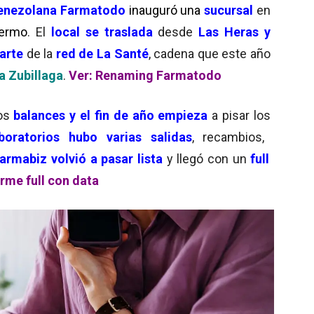
enezolana Farmatodo
inauguró una
sucursal
en
lermo
. El
local se traslada
desde
Las Heras y
arte
de la
red de La Santé
, cadena que este año
a Zubillaga
.
Ver: Renaming Farmatodo
os
balances y el fin de año empieza
a pisar los
oratorios hubo varias salidas
, recambios,
rmabiz volvió a pasar lista
y llegó con un
full
orme full con data