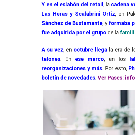
Y en el eslabón del
retail
, la
cadena v
Las Heras y Scalabrini Ortiz
, en Pa
Sánchez de Bustamante
, y
formaba p
fue adquirida por el grupo
de la
famili
A su vez
, en
octubre llega
la era de l
talones
. En
ese marco
, en los
lab
reorganizaciones y más
. Por esto,
Pha
boletín de novedades
.
Ver Pases: inf