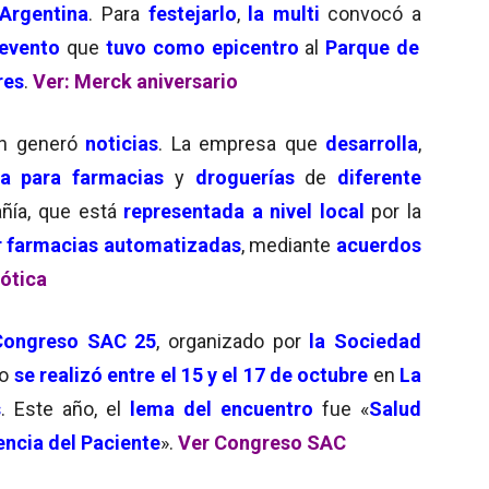
Argentina
. Para
festejarlo
,
la multi
convocó a
 evento
que
tuvo como epicentro
al
Parque de
res
.
Ver: Merck aniversario
n generó
noticias
. La empresa que
desarrolla
,
a para farmacias
y
droguerías
de
diferente
ñía, que está
representada a nivel local
por la
r farmacias automatizadas
, mediante
acuerdos
ótica
Congreso SAC 25
, organizado por
la Sociedad
ro
se realizó entre el 15 y el 17 de octubre
en
La
s
. Este año, el
lema del encuentro
fue «
Salud
encia del Paciente
».
Ver Congreso SAC