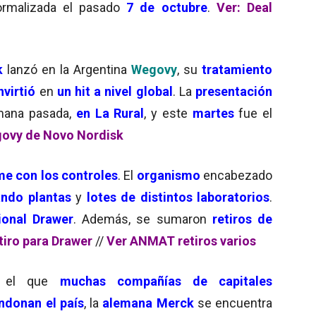
ormalizada el pasado
7 de octubre
.
Ver: Deal
k
lanzó en la Argentina
Wegovy
, su
tratamiento
nvirtió
en
un hit a nivel global
. La
presentación
mana pasada,
en La Rural
, y este
martes
fue el
govy de Novo Nordisk
me con los controles
. El
organismo
encabezado
ando plantas
y
lotes de distintos laboratorios
.
ional Drawer
. Además, se sumaron
retiros de
tiro para Drawer
//
Ver ANMAT retiros varios
 el que
muchas compañías de capitales
ndonan el país
, la
alemana Merck
se encuentra