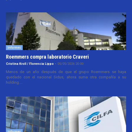
Informes
Roemmers compra laboratorio Craveri
Cristina Kroll / Florencia Lippo
-
05/05/2026 20:00
Menos de un año después de que el grupo Roemmers se haya
quedado con el nacional Sidus, ahora suma otra compañía a su
holding....
Informes