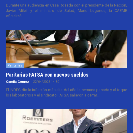
Durante una audiencia en Casa Rosada con el presidente de la Nación,
Javier Milei, y el ministro de Salud, Mario Lugones, la CAEME
oficializó...
Paritarias
Paritarias FATSA con nuevos sueldos
Camila Gomez
-
22/04/2026 14:30
El INDEC dio la inflación más alta del año la semana pasada y al toque
los laboratorios y el sindicato FATSA salieron a cerrar...