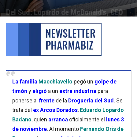
Del Sud: Lopardo de McDonald’s, CEO
Por
Cristina Kroll
-
15/10/2025 10:45
La familia
Macchiavello
pegó un
golpe de
timón
y
eligió
a un
extra industria
para
ponerse al
frente
de la
Droguería del Sud
. Se
trata del
ex Arcos Dorados
,
Eduardo Lopardo
Badano
, quien
arranca
oficialmente el
lunes 3
de noviembre
. Al momento
Fernando Oris de