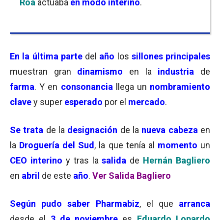
Roa
actuaba
en modo interino
.
En la última
parte
del
año
los
sillones principales
muestran gran
dinamismo
en la
industria
de
farma
. Y en
consonancia
llega un
nombramiento
clave
y super
esperado
por el
mercado
.
Se trata
de la
designación
de la
nueva cabeza
en
la
Droguería del Sud
, la que tenía al
momento
un
CEO interino
y tras la
salida
de
Hernán Bagliero
en
abril
de este
año
.
Ver Salida Bagliero
Según pudo saber Pharmabiz
, el que
arranca
desde el
3
de noviembre
es
Eduardo Lopardo