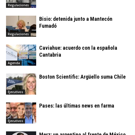
Regulaciones
Bisio: detenida junto a Mantecón
Fumadó
Regulaciones
Caviahue: acuerdo con la española
Cantabria
Agenda
Boston Scientific: Argüello suma Chile
Ejecutivos
Pases: las últimas news en farma
Ejecutivos
Merz: un argentino al frente de México