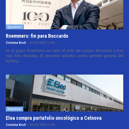
Ejecutivos
Roemmers: fin para Boccardo
Cristina Kroll
-
20/05/2026 13:00
En el grupo Roemmers se cerró el ciclo de Luciano Boccardo y tras
casi tres décadas. El ejecutivo actuaba como gerente general del
holding...
Empresas
Elea compra portafolio oncológico a Celnova
Cristina Kroll
-
20/03/2026 10:30