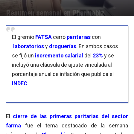
Resumen semanal en Pharmabiz
Por
Equipo de Redacción
-
02/06/2017 21:00
El gremio
FATSA
cerró
paritarias
con
laboratorios
y
droguerías
. En ambos casos
se fijó un
incremento salarial
del
23%
y se
incluyó una cláusula de ajuste vinculada al
porcentaje anual de inflación que publica el
INDEC
.
El
cierre de las primeras paritarias del sector
farma
fue el tema destacado de la semana