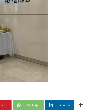
terest
WhatsApp
Linkedin