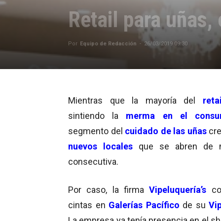
Retail para uñas,
Por
Equipo de Redacción
-
26/03/2019 09:30
Mientras que la mayoría del
retai
sintiendo la
merma en el cons
segmento del
cuidado de las uñas
cr
nuevos locales
que se abren de 
consecutiva.
Por caso, la firma
Vipeluquería’s
co
cintas en
Galerías Pacífico
de su
Vi
La empresa ya tenía presencia en el sh