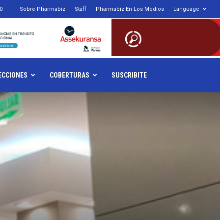
0
Sobre Pharmabiz
Staff
Pharmabiz En Los Medios
Language
armabiz.NET
ECCIONES
COBERTURAS
SUSCRIBITE