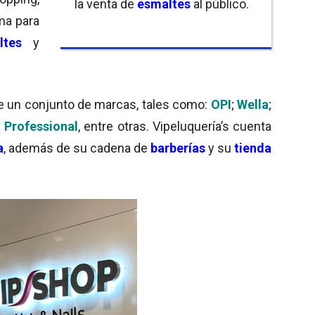
la venta de
esmaltes
al público.
ma para
ltes
y
e
un conjunto de marcas, tales como:
OPI
;
Wella
;
 Professional
, entre otras.
Vipeluquería’s cuenta
a
, además de su cadena de
barberías
y su
tienda