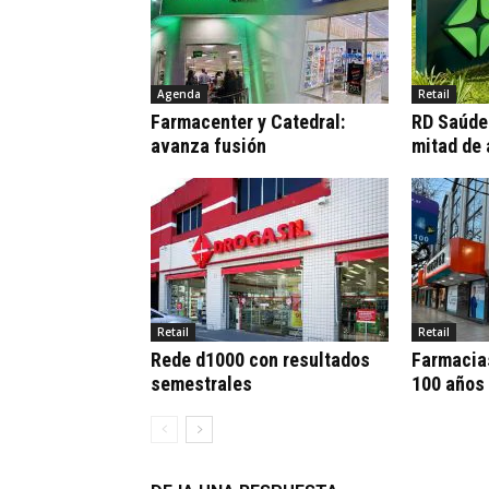
Agenda
Retail
Farmacenter y Catedral:
RD Saúde:
avanza fusión
mitad de
Retail
Retail
Rede d1000 con resultados
Farmacia
semestrales
100 años