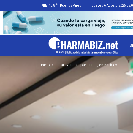
C
13.8
Buenos Aires
Jueves 6 Agosto 2026 05:0
Ph
S
Inicio
Retail
Retail para uñas, en Pacífico