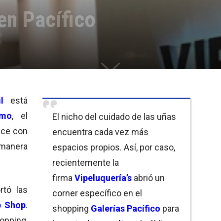
 en Pacífico
l
está
umo
, el
El nicho del cuidado de las uñas
ece con
encuentra cada vez más
manera
espacios propios. Así, por caso,
recientemente la
firma
Vipeluquería’s
abrió un
rtó las
corner específico en el
p Shop
.
shopping
Galerías Pacífico
para
opping,