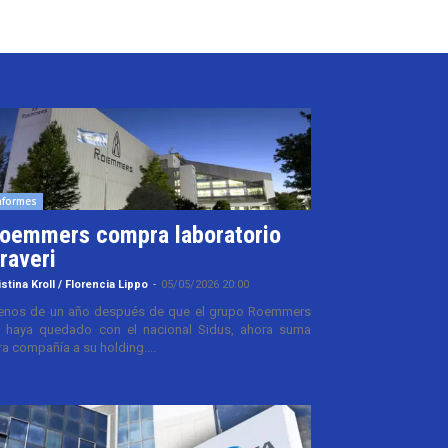
nformes
oemmers compra laboratorio
raveri
istina Kroll / Florencia Lippo
-
05/05/2026 20:00
nos de un año después de que el grupo Roemmers
 haya quedado con el nacional Sidus, ahora suma
ra compañía a su holding....