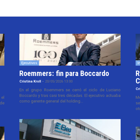
Ejecutivos
I
Roemmers: fin para Boccardo
R
C
Cristina Kroll
-
20/05/2026 13:00
Cr
En el grupo Roemmers se cerró el ciclo de Luciano
Boccardo y tras casi tres décadas. El ejecutivo actuaba
el
Me
como gerente general del holding...
 de
se
ot