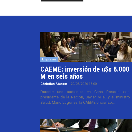
Empresas
CAEME: inversión de u$s 8.000
M en seis años
Christian Atance
-
29/05/2026 15:00
Durante una audiencia en Casa Rosada con 
presidente de la Nación, Javier Milei, y el ministro
Salud, Mario Lugones, la CAEME oficializó...