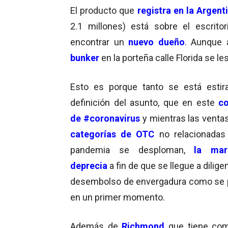
El producto que
registra en la Argent
2.1 millones) está sobre el escrito
encontrar un
nuevo dueño
. Aunque 
bunker
en la porteña calle Florida se les
Esto es porque tanto se está estir
definición del asunto, que en este
co
de #coronavirus
y mientras las ventas
categorías de OTC
no relacionadas
pandemia se desploman,
la ma
deprecia
a fin de que se llegue a dilige
desembolso de envergadura como se 
en un primer momento.
Además de
Richmond
que tiene co