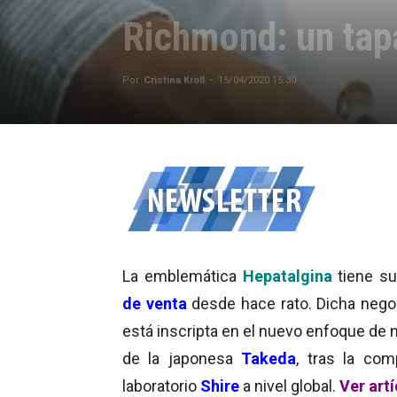
Richmond: un tap
Por
Cristina Kroll
-
15/04/2020 15:30
La emblemática
Hepatalgina
tiene s
de venta
desde hace rato. Dicha nego
está inscripta en el nuevo enfoque de 
de la japonesa
Takeda
, tras la com
laboratorio
Shire
a nivel global.
Ver art