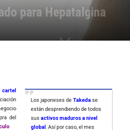
ado para Hepatalgina
u
cartel
ciación
Los japoneses de
Takeda
se
negocio
están desprendiendo de todos
pra del
sus
activos maduros a nivel
ículo
global
. Así por caso, el mes