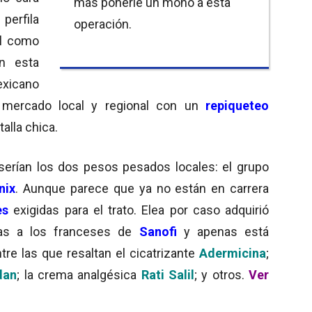
más ponerle un moño a esta
perfila
operación.
ol como
n esta
exicano
 mercado local y regional con un
repiqueteo
alla chica.
 serían los dos pesos pesados locales: el grupo
nix
. Aunque parece que ya no están en carrera
es
exigidas para el trato. Elea por caso adquirió
as a los franceses de
Sanofi
y apenas está
re las que resaltan el cicatrizante
Adermicina
;
dan
; la crema analgésica
Rati Salil
; y otros.
Ver