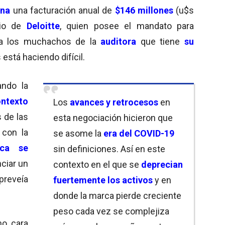
ina
una facturación anual de
$146 millones
(u$s
rio de
Deloitte
, quien posee el mandato para
a los muchachos de la
auditora
que tiene
su
 está haciendo difícil.
ando la
ntexto
Los
avances y retrocesos
en
 de las
esta negociación hicieron que
 con la
se asome la
era del COVID-19
rca se
sin definiciones. Así en este
nciar un
contexto en el que se
deprecian
preveía
fuertemente los activos
y en
donde la marca pierde creciente
peso cada vez se complejiza
mo cara