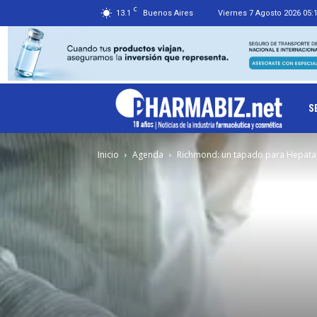
C
13.1
Buenos Aires
Viernes 7 Agosto 2026 05:
Ph
S
Inicio
Agenda
Richmond: un tapado para Hepata