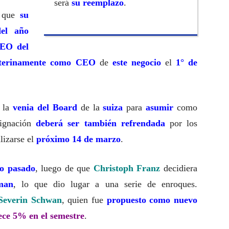
será
su reemplazo
.
 que
su
el año
CEO del
nterinamente como CEO
de
este negocio
el
1° de
 la
venia del Board
de la
suiza
para
asumir
como
signación
deberá ser también
refrendada
por los
alizarse el
próximo 14 de marzo
.
io pasado
, luego de que
Christoph Franz
decidiera
man
, lo que dio lugar a una serie de enroques.
Severin Schwan
, quien fue
propuesto como nuevo
ece 5% en el semestre
.