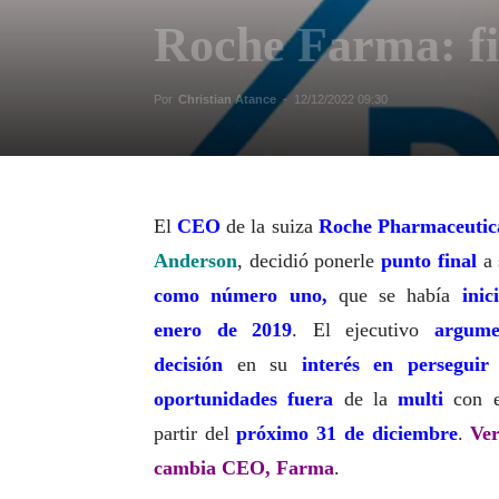
Roche Farma: fi
Por
Christian Atance
-
12/12/2022 09:30
El
CEO
de la suiza
Roche Pharmaceutic
Anderson
, decidió ponerle
punto final
a
como número uno,
que se había
inic
enero de 2019
. El ejecutivo
argume
decisión
en su
interés en perseguir
oportunidades
fuera
de la
multi
con e
partir del
próximo 31 de diciembre
.
Ve
cambia CEO, Farma
.