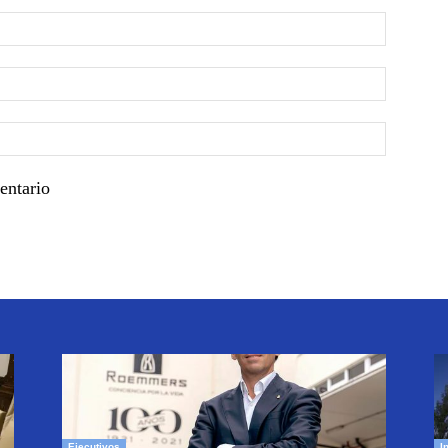
entario
Ejecutivos
I