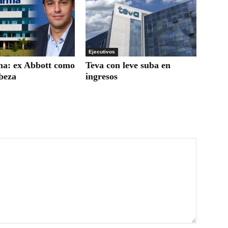
Ejecutivos
a: ex Abbott como
Teva con leve suba en
beza
ingresos