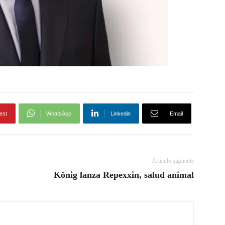
est
WhatsApp
Linkedin
Email
Artículo siguiente
König lanza Repexxin, salud animal