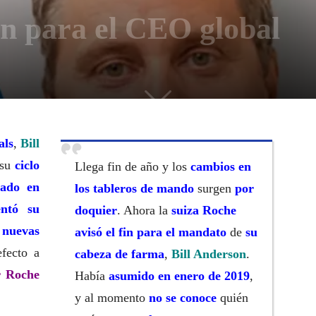
n para el CEO global
als
,
Bill
 su
ciclo
Llega fin de año y los
cambios en
iado en
los tableros de mando
surgen
por
ntó su
doquier
. Ahora la
suiza Roche
 nuevas
avisó el fin para el mandato
de
su
fecto a
cabeza de farma
,
Bill Anderson
.
r Roche
Había
asumido en enero de 2019
,
y al momento
no se conoce
quién