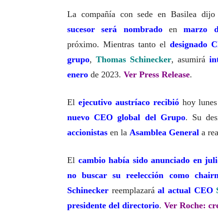
La compañía con sede en Basilea dijo
sucesor será nombrado
en
marzo d
próximo. Mientras tanto el
designado 
grupo
,
Thomas Schinecker
, asumirá
i
enero
de 2023.
Ver Press Release
.
El
ejecutivo austríaco
recibió
hoy lunes
nuevo CEO global del Grupo
. Su de
accionistas
en la
Asamblea General
a re
El
cambio había sido anunciado en jul
no buscar su reelección como chair
Schinecker
reemplazará
al actual CEO
presidente del directorio
.
Ver Roche: cr