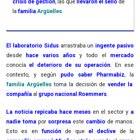
c
risis de gestión
, las que
llevaron el sello
de
la
familia
Argüelles
.
El laboratorio Sidus
arrastraba un
ingente pasivo
desde
hace varios años
y todo el
mercado
conocía
el deterioro de su operación
. En ese
contexto, y según
pudo saber
Pharmabiz
, la
familia Argüelles
toma la decisión de
vender la
compañía
al
grupo nacional Roemmers
.
La noticia repicaba hace meses
en el sector y
a
nadie toma
por
sorpresa
este
cambio
de manos.
Esto es en
función
de que
el declive
de la