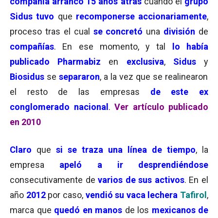
compañía arrancó 15 años atrás
cuando el
grupo
Sidus tuvo
que
recomponerse accionariamente
,
proceso tras el cual
se concretó
una
división
de
compañías
. En ese momento, y tal
lo había
publicado Pharmabiz
en
exclusiva
,
Sidus
y
Biosidus
se
separaron
, a la vez que se realinearon
el resto de las empresas
de este ex
conglomerado nacional
.
Ver artículo publicado
en 2010
Claro
que
si se traza una línea de tiempo
, la
empresa
apeló a ir desprendiéndose
consecutivamente de
varios de sus activos
. En el
año
2012
por caso,
vendió su vaca lechera
Tafirol
,
marca que
quedó en manos
de los
mexicanos de