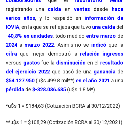
colaboradores
que el
laboratorio venía
registrando una
caída
en
ventas
desde
hace
varios años
, y lo respaldó en
información de
IQVIA
, en la que se reflejaba que tuvo
una caída
del
-40,8% en unidades
, todo medido
entre marzo
de
2024
a
marzo 2022
. Asimismo se
indicó
que la
cifra
que mejor demostró la
relación ingresos
versus
gastos
fue la
disminución
en el
resultado
del ejercicio 2022
que pasó de una
ganancia
de
$54.127.950
(u$s 499.8 mil**)
en el año 2021
a una
pérdida
de
$-328.086.685
(u$s 1.8 M*).
*u$s 1 = $184,63 (Cotización BCRA al 30/12/2022)
**u$s 1 = $108,29 (Cotización BCRA al 30/12/2021)