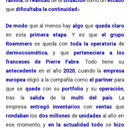
familia
, la
realidad
de la
situación
tomó un
estado
que
dificultaba la continuidad
».
De modo
que al menos hay
algo
que
queda claro
en esta
primera etapa
. Y es que
el grupo
Roemmers
se queda con
toda la operatoria
de
dermocosmética
, y que
perteneciera a los
franceses de Pierre Fabre
. Todo tiene su
antecedente
en el año
2020
, cuando la
empresa
europea
eligió a la compañía como
el partner
para
que se
quede
con su
portfolio
y su
operación
,
tras la
salida
de la
multi del país
. La
empresa
entregó inventarios
con
ventas
que
rondaban
los
dos millones
de
unidades
al año en
ese momento, y
en la actualidad todo
se
hizo