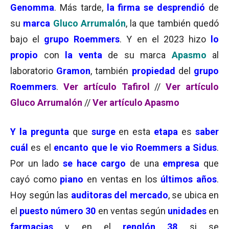
Genomma
. Más tarde,
la firma se desprendió
de
su
marca
Gluco Arrumalón
, la que también quedó
bajo el
grupo Roemmers
. Y en el 2023 hizo
lo
propio
con
la venta
de su marca
Apasmo
al
laboratorio
Gramon
, también
propiedad
del
grupo
Roemmers
.
Ver artículo Tafirol
//
Ver artículo
Gluco Arrumalón
//
Ver artículo Apasmo
Y la pregunta
que
surge
en esta
etapa
es
saber
cuál
es el
encanto que le vio Roemmers a Sidus
.
Por un lado
se hace cargo
de una
empresa
que
cayó como
piano
en ventas en los
últimos años
.
Hoy según las
auditoras del mercado
, se ubica en
el
puesto número 30
en ventas según
unidades
en
farmacias
y en el
renglón 38
si se