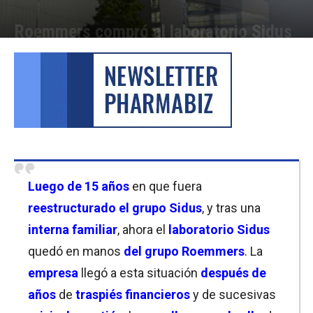
Roemmers compró al laboratorio Sidus
Por
Cristina Kroll
-
07/10/2025 16:15
Luego de 15 años
en que fuera
reestructurado el grupo Sidus
, y tras una
interna familiar
, ahora el
laboratorio Sidus
quedó en manos
del grupo Roemmers
. La
empresa
llegó a esta situación
después de
años
de
traspiés financieros
y de sucesivas