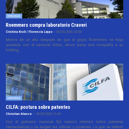
Informes
Roemmers compra laboratorio Craveri
Cristina Kroll / Florencia Lippo
-
05/05/2026 20:00
Menos de un año después de que el grupo Roemmers se haya
quedado con el nacional Sidus, ahora suma otra compañía a su
holding....
Informes
CILFA: postura sobre patentes
Christian Atance
-
18/03/2026 15:45
Hoy el gobierno nacional fijó nuevos criterios sobre patentes
farmacéuticas y ya surgen las críticas y posturas. La que se definió