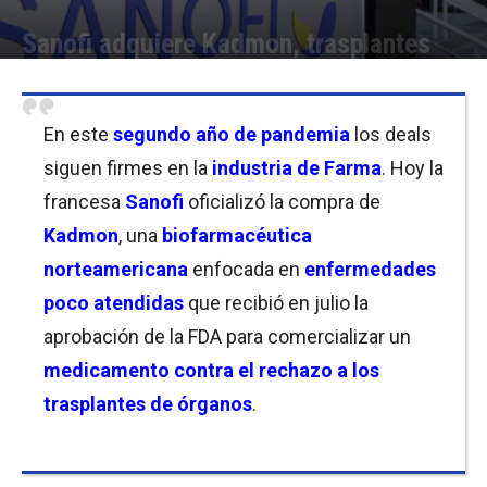
Sanofi adquiere Kadmon, trasplantes
Por
Christian Atance
-
08/09/2021 11:00
En este
segundo año de pandemia
los deals
siguen firmes en la
industria de Farma
. Hoy la
francesa
Sanofi
oficializó la compra de
Kadmon
, una
biofarmacéutica
norteamericana
enfocada en
enfermedades
poco atendidas
que recibió en julio la
aprobación de la FDA para comercializar un
medicamento contra el rechazo a los
trasplantes de órganos
.