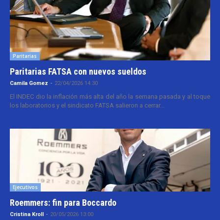
Paritarias
Paritarias FATSA con nuevos sueldos
Camila Gomez
-
22/04/2026 14:30
El INDEC dio la inflación más alta del año la semana pasada y al toque
los laboratorios y el sindicato FATSA salieron a cerrar...
Ejecutivos
Roemmers: fin para Boccardo
Cristina Kroll
-
20/05/2026 13:00