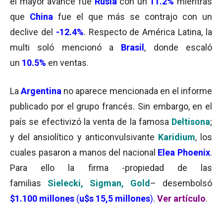
el mayor avance fue
Rusia
con un
11.2%
mientras
que
China
fue el que más se contrajo con un
declive del
-12.4%
. Respecto de América Latina, la
multi soló mencionó a
Brasil
, donde escaló
un
10.5%
en ventas.
La
Argentina
no aparece mencionada en el informe
publicado por el grupo francés. Sin embargo, en el
país se efectivizó la venta de la famosa
Deltisona
;
y del ansiolítico y anticonvulsivante
Karidium
, los
cuales pasaron a manos del nacional
Elea Phoenix
.
Para ello la firma -propiedad de las
familias
Sielecki, Sigman, Gold
– desembolsó
$1.100 millones
(
u$s 15,5 millones
)
.
Ver artículo
.