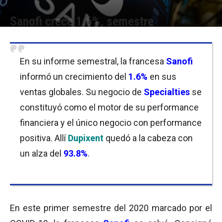
Sanofi crece 1.6%, semestre
Por
Mariana Curras
-
29/07/2020 11:30
En su informe semestral, la francesa
Sanofi
informó un crecimiento del
1
.6%
en sus
ventas globales. Su negocio de
Specialties
se
constituyó como el motor de su performance
financiera y el único negocio con performance
positiva. Allí
Dupixent
quedó a la cabeza con
un alza del
93
.
8%
.
En este primer semestre del 2020 marcado por el