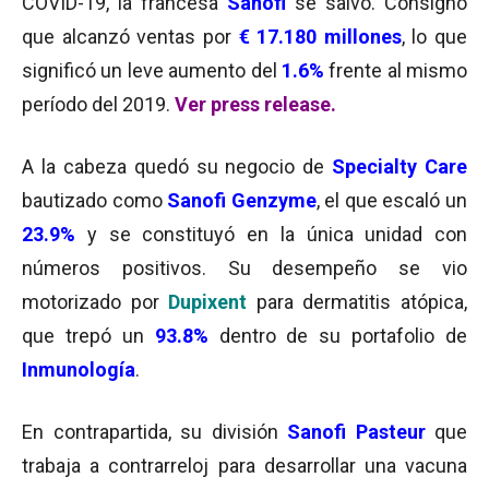
COVID-19, la francesa
Sanofi
se salvó. Consignó
que alcanzó ventas por
€
17.180 millones
, lo que
significó un leve aumento del
1.6%
frente al mismo
período del 2019.
Ver press release.
A la cabeza quedó su negocio de
Specialty Care
bautizado como
Sanofi Genzyme
, el que escaló un
23.9%
y se constituyó en la única unidad con
números positivos. Su desempeño se vio
motorizado por
Dupixent
para dermatitis atópica,
que trepó un
93.8%
dentro de su portafolio de
Inmunología
.
En contrapartida, su división
Sanofi Pasteur
que
trabaja a contrarreloj para desarrollar una vacuna