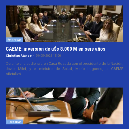
Empresas
CAEME: inversión de u$s 8.000 M en seis años
Christian Atance
-
29/05/2026 15:00
Durante una audiencia en Casa Rosada con el presidente de la Nación,
Javier Milei, y el ministro de Salud, Mario Lugones, la CAEME
oficializó...
Paritarias