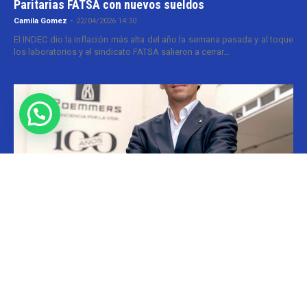
Paritarias FATSA con nuevos sueldos
Camila Gomez
-
22/04/2026 14:30
El INDEC dio la inflación más alta del año la semana pasada y al toque
los laboratorios y el sindicato FATSA salieron a cerrar...
Ejecutivos
Roemmers: fin para Boccardo
Cristina Kroll
-
20/05/2026 13:00
En el grupo Roemmers se cerró el ciclo de Luciano Boccardo y tras
casi tres décadas. El ejecutivo actuaba como gerente general del
holding...