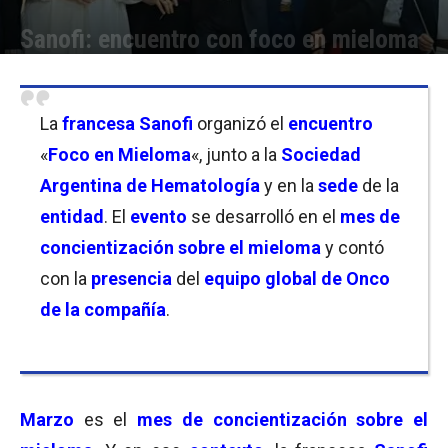
Sanofi: encuentro con foco en mieloma
Por
Carolina Bordó
-
24/03/2024 12:30
La
francesa Sanofi
organizó el
encuentro
«
Foco en Mieloma
«, junto a la
Sociedad
Argentina de Hematología
y en la
sede
de la
entidad
. El
evento
se desarrolló en el
mes de
concientización sobre el mieloma
y contó
con la
presencia
del
equipo global de Onco
de la compañía
.
Marzo
es el
mes de concientización sobre el