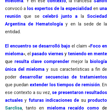
mieloma
. Y en ese
contexto
, la francesa
Sanofi
convocó a
los expertos de la especialidad
en
una
reunión
que se
celebró junto a
la
Sociedad
Argentina de Hematología
y en la sede de la
entidad.
El encuentro se desarrolló bajo
el claim «
Foco en
mieloma
«, el
pasado
viernes
y
teniendo en mente
que
resulta clave comprender
mejor la
biología
única del mieloma
y sus características a fin de
poder
desarrollar secuencias de tratamientos
que puedan
extender los tiempos de remisión
. En
ese contexto a su vez,
se presentaron resultados
actuales
y
futuras indicaciones de
su
producto
Sarclisa
, tanto en
mieloma recaído como
de