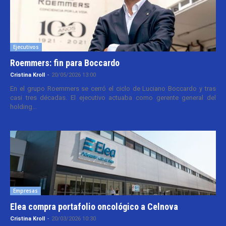
Ejecutivos
Roemmers: fin para Boccardo
Cristina Kroll
-
20/05/2026 13:00
En el grupo Roemmers se cerró el ciclo de Luciano Boccardo y tras
casi tres décadas. El ejecutivo actuaba como gerente general del
holding...
Empresas
Elea compra portafolio oncológico a Celnova
Cristina Kroll
-
20/03/2026 10:30