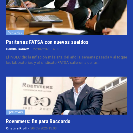
Paritarias
Paritarias FATSA con nuevos sueldos
Camila Gomez
-
22/04/2026 14:30
El INDEC dio la inflación más alta del año la semana pasada y al toque
los laboratorios y el sindicato FATSA salieron a cerrar...
Ejecutivos
Roemmers: fin para Boccardo
Cristina Kroll
-
20/05/2026 13:00