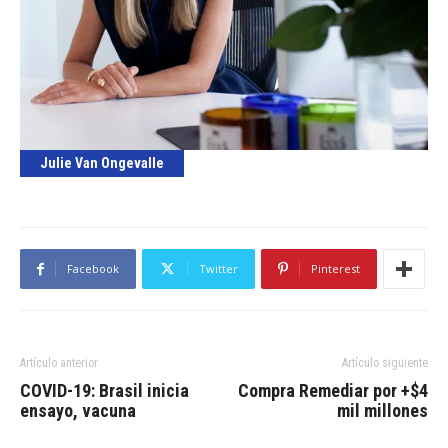
Julie Van Ongevalle
Facebook
Twitter
Pinterest
Artículo anterior
Artículo siguiente
COVID-19: Brasil inicia
Compra Remediar por +$4
ensayo, vacuna
mil millones