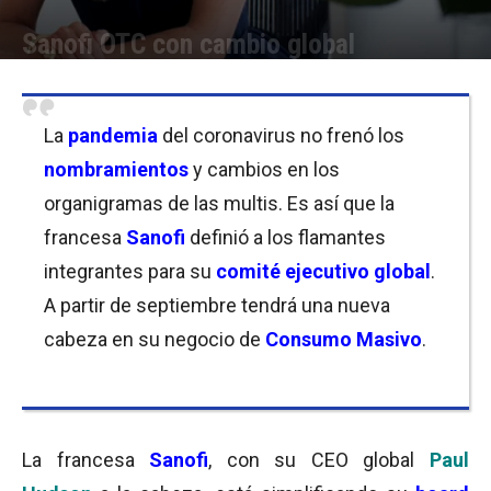
Sanofi OTC con cambio global
Por
Equipo de Redacción
-
06/07/2020 12:30
La
pandemia
del coronavirus no frenó los
nombramientos
y cambios en los
organigramas de las multis. Es así que la
francesa
Sanofi
definió a los flamantes
integrantes para su
comité ejecutivo global
.
A partir de septiembre tendrá una nueva
cabeza en su negocio de
Consumo Masivo
.
La francesa
Sanofi
, con su CEO global
Paul