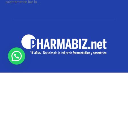
prontamente fue la...
SOBRE NOSOTROS
Pharmabiz es un diario especializado en el quehacer
de la industria farmacéutica y cosmética. Investiga y
analiza noticias desde la Ciudad de Buenos Aires para
toda la región
Contáctanos:
info@pharmabiz.net