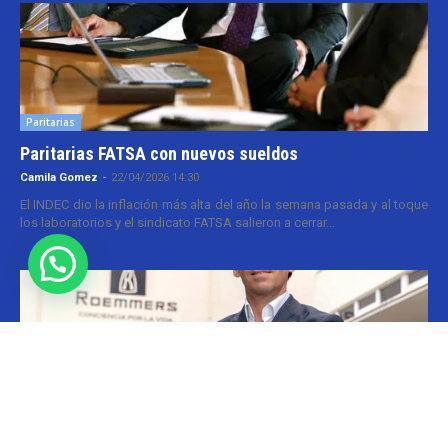
Paritarias
Paritarias FATSA con nuevos sueldos
Camila Gomez
-
22/04/2026 14:30
El INDEC dio la inflación más alta del año la semana pasada y al toque
los laboratorios y el sindicato FATSA salieron a cerrar...
Ejecutivos
Roemmers: fin para Boccardo
Cristina Kroll
-
20/05/2026 13:00