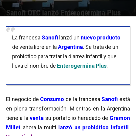
Sanofi OTC lanzó Enterogermina Plus
Por
Equipo de Redacción
-
09/01/2020 10:30
La francesa
Sanofi
lanzó un
nuevo producto
de venta libre en la
Argentina
. Se trata de un
probiótico para tratar la diarrea infantil y que
lleva el nombre de
Enterogermina Plus
.
El negocio de
Consumo
de la francesa
Sanofi
está
en plena transformación. Mientras en la Argentina
tiene a la
venta
su portafolio heredado de
Gramon
Millet
ahora la multi
lanzó un
probiótico infantil
.