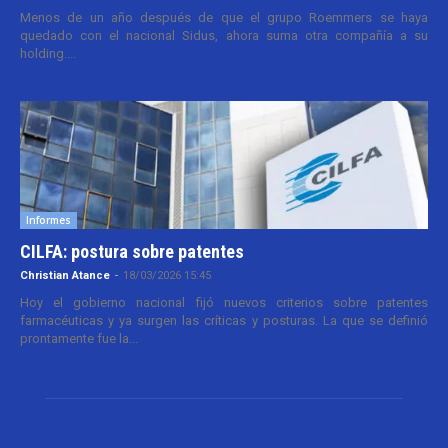
Menos de un año después de que el grupo Roemmers se haya
quedado con el nacional Sidus, ahora suma otra compañía a su
holding....
Informes
CILFA: postura sobre patentes
Christian Atance
-
18/03/2026 15:45
Hoy el gobierno nacional fijó nuevos criterios sobre patentes
farmacéuticas y ya surgen las críticas y posturas. La que se definió
prontamente fue la...