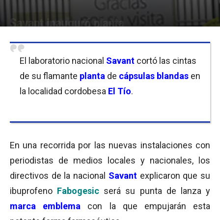
Savant inauguró planta
Por
Cristina Kroll
-
16/10/2014 21:34
El laboratorio nacional
Savant
cortó las cintas
de su flamante
planta
de
cápsulas blandas
en
la localidad cordobesa
El Tío
.
En una recorrida por las nuevas instalaciones con
periodistas de medios locales y nacionales, los
directivos de la nacional
Savant
explicaron que su
ibuprofeno
Fabogesic
será su punta de lanza y
marca emblema
con la que empujarán esta