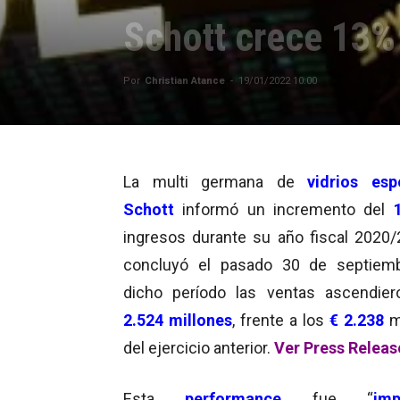
Schott crece 13% 
Por
Christian Atance
-
19/01/2022 10:00
La multi germana de
vidrios esp
Schott
informó un incremento del
ingresos durante su año fiscal 2020/
concluyó el pasado 30 de septiemb
dicho período las ventas ascendier
2.524 millones
, frente a los
€ 2.238
m
del ejercicio anterior.
Ver Press Releas
Esta
performance
fue “
imp