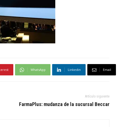
terest
WhatsApp
Linkedin
Email
Artículo siguiente
FarmaPlus: mudanza de la sucursal Beccar