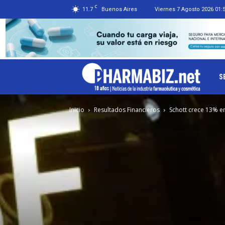
C
11.7
Buenos Aires
Viernes 7 Agosto 2026 01:
Ph
S
Inicio
Resultados Financieros
Schott crece 13% en