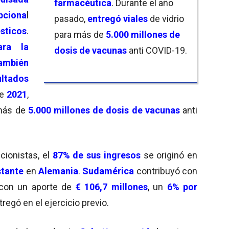
farmacéutica
. Durante el año
pciona
l
pasado,
entregó viales
de vidrio
sticos
.
para más de
5.000 millones de
ara la
dosis de vacunas
anti COVID-19.
mbién
ultados
te
2021
,
 más de
5.000 millones de dosis de vacunas
anti
cionistas, el
87% de sus ingresos
se originó en
stante
en
Alemania
.
Sudamérica
contribuyó con
con un aporte de
€ 106,7 millones
, un
6% por
regó en el ejercicio previo.