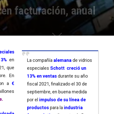
en facturación, anual
eciales
13%
en
La compañía
alemana
de vidrios
21, que
especiales
Schott creció un
re. En
13% en ventas
durante su año
on a
€
fiscal 2021, finalizado el 30 de
illones
septiembre, en buena medida
e.
por el
impulso de su línea de
productos
para la
industria
ulsada