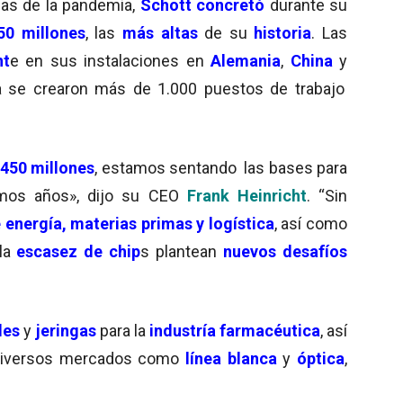
as de la pandemia,
Schott
concretó
durante su
50 millones
, las
más altas
de su
historia
. Las
nt
e en sus instalaciones en
Alemania
,
China
y
 se crearon más de 1.000 puestos de trabajo
 450 millones
, estamos sentando las bases para
mos años», dijo su CEO
Frank Heinricht
. “Sin
 energía, materias primas y logística
, así como
la
escasez de chip
s plantean
nuevos desafíos
les
y
jeringas
para la
industría farmacéutica
, así
diversos mercados como
línea blanca
y
óptica
,