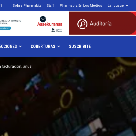
51
Sobre Pharmabiz
Staff
Pharmabiz En Los Medios
Language
armabiz.NET
ECCIONES
COBERTURAS
SUSCRIBITE
 facturación, anual