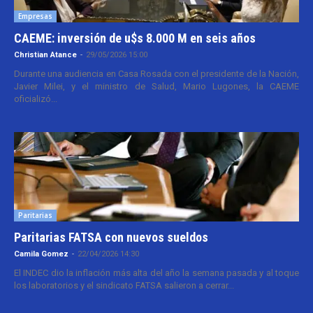
Empresas
CAEME: inversión de u$s 8.000 M en seis años
Christian Atance
-
29/05/2026 15:00
Durante una audiencia en Casa Rosada con el presidente de la Nación,
Javier Milei, y el ministro de Salud, Mario Lugones, la CAEME
oficializó...
Paritarias
Paritarias FATSA con nuevos sueldos
Camila Gomez
-
22/04/2026 14:30
El INDEC dio la inflación más alta del año la semana pasada y al toque
los laboratorios y el sindicato FATSA salieron a cerrar...