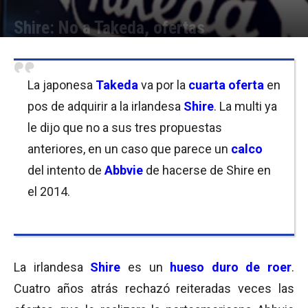
Shire: No a Takeda, ofertas
Por
Micaela Bitch
-
23/04/2018 10:45
La japonesa
Takeda
va por la
cuarta oferta
en
pos de adquirir a la irlandesa
Shire
. La multi ya
le dijo que no a sus tres propuestas
anteriores, en un caso que parece un
calco
del intento de
Abbvie
de hacerse de Shire en
el 2014.
La irlandesa
Shire
es un
hueso duro de roer
.
Cuatro años atrás rechazó reiteradas veces las