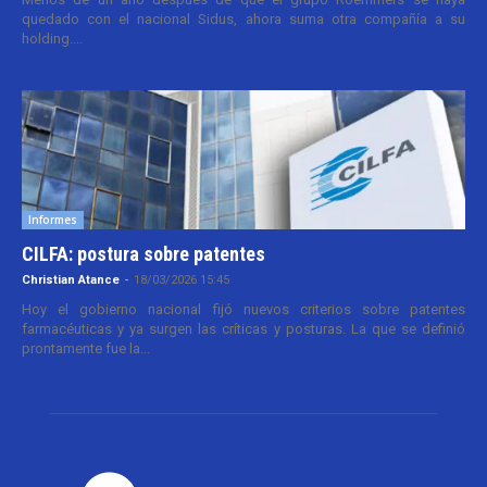
quedado con el nacional Sidus, ahora suma otra compañía a su
holding....
Informes
CILFA: postura sobre patentes
Christian Atance
-
18/03/2026 15:45
Hoy el gobierno nacional fijó nuevos criterios sobre patentes
farmacéuticas y ya surgen las críticas y posturas. La que se definió
prontamente fue la...