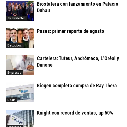
Biostatera con lanzamiento en Palacio
Duhau
ZNewsletter
Pases: primer reporte de agosto
Ejecutivos
Cartelera: Tuteur, Andrómaco, L’Oréal y
Danone
Empresas
Biogen completa compra de Ray Thera
Deals
Knight con record de ventas, up 50%