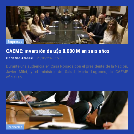
Empresas
CAEME: inversión de u$s 8.000 M en seis años
Christian Atance
-
29/05/2026 15:00
Durante una audiencia en Casa Rosada con el presidente de la Nación,
Javier Milei, y el ministro de Salud, Mario Lugones, la CAEME
oficializó...
Paritarias