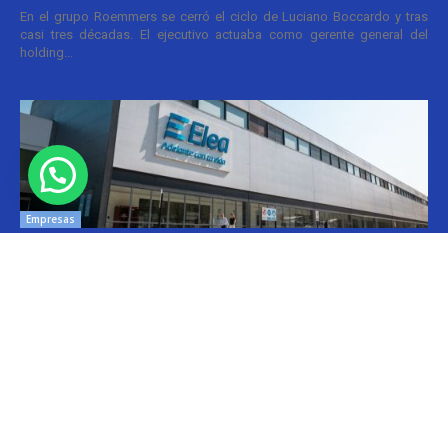
En el grupo Roemmers se cerró el ciclo de Luciano Boccardo y tras
casi tres décadas. El ejecutivo actuaba como gerente general del
holding...
Empresas
Elea compra portafolio oncológico a Celnova
Cristina Kroll
-
20/03/2026 10:30
En la semana en que el gobierno nacional aggiornó el marco
normativo para las patentes farmacéuticas tuvo lugar una transacción
y que va por...