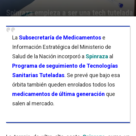
Spinraza empieza a ser una tech tutelada
Por
Florencia Lippo
-
28/01/2021 11:30
La
Subsecretaría de Medicamentos
e
Información Estratégica del Ministerio de
Salud de la Nación incorporó a
Spinraza
al
Programa de seguimiento de Tecnologías
Sanitarias Tuteladas
. Se prevé que bajo esa
órbita también queden enrolados todos los
medicamentos de última generación
que
salen al mercado.