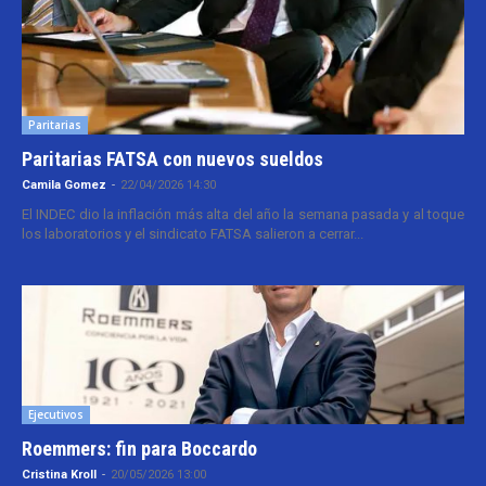
Paritarias
Paritarias FATSA con nuevos sueldos
Camila Gomez
-
22/04/2026 14:30
El INDEC dio la inflación más alta del año la semana pasada y al toque
los laboratorios y el sindicato FATSA salieron a cerrar...
Ejecutivos
Roemmers: fin para Boccardo
Cristina Kroll
-
20/05/2026 13:00