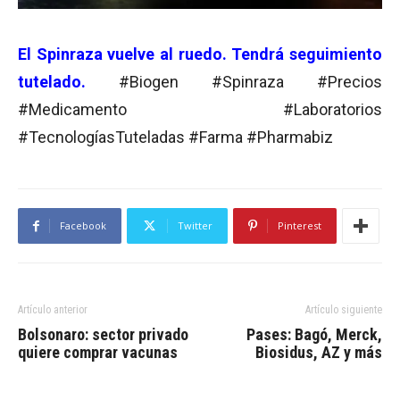
El Spinraza vuelve al ruedo. Tendrá seguimiento
tutelado.
#Biogen #Spinraza #Precios
#Medicamento #Laboratorios
#TecnologíasTuteladas #Farma #Pharmabiz
Facebook
Twitter
Pinterest
Artículo anterior
Artículo siguiente
Bolsonaro: sector privado
Pases: Bagó, Merck,
quiere comprar vacunas
Biosidus, AZ y más