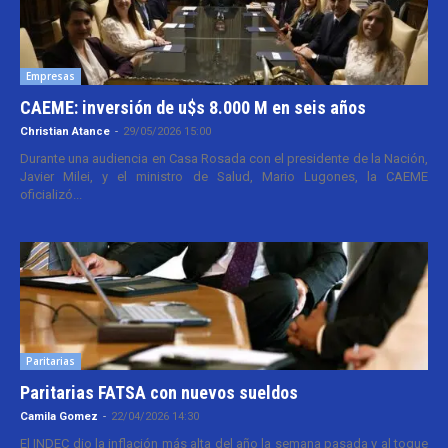
Empresas
CAEME: inversión de u$s 8.000 M en seis años
Christian Atance
-
29/05/2026 15:00
Durante una audiencia en Casa Rosada con el presidente de la Nación,
Javier Milei, y el ministro de Salud, Mario Lugones, la CAEME
oficializó...
Paritarias
Paritarias FATSA con nuevos sueldos
Camila Gomez
-
22/04/2026 14:30
El INDEC dio la inflación más alta del año la semana pasada y al toque