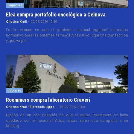
Empresas
Elea compra portafolio oncológico a Celnova
Cristina Kroll
-
20/03/2026 10:30
En la semana en que el gobierno nacional aggiornó el marco
normativo para las patentes farmacéuticas tuvo lugar una transacción
y que va por...
Informes
Roemmers compra laboratorio Craveri
Cristina Kroll / Florencia Lippo
-
05/05/2026 20:00
Menos de un año después de que el grupo Roemmers se haya
quedado con el nacional Sidus, ahora suma otra compañía a su
holding....