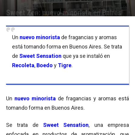
Sweet Zen: nuevo minorista en Baires
Por
Equipo de Redacción
-
28/09/2017 08:30
Un
nuevo minorista
de fragancias y aromas
está tomando forma en Buenos Aires. Se trata
de
Sweet Sensation
que ya se instaló en
Recoleta
,
Boedo
y
Tigre
.
Un
nuevo minorista
de fragancias y aromas está
tomando forma en Buenos Aires.
Se trata de
Sweet Sensation
, una empresa
enfocada en productos de aromatización, que