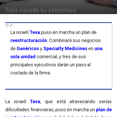
Teva sacude su estructura
Por
Micaela Bitch
-
29/11/2017 09:30
La israelí
Teva
puso en marcha un plan de
reestructuración
. Combinará sus negocios
de
Genéricos
y
Specialty Medicines
en
una
sola unidad
comercial, y tres de sus
principales ejecutivos darán un paso al
costado de la firma.
La israelí
Teva
, que está atravesando serias
dificultades financieras, puso en marcha un
plan de