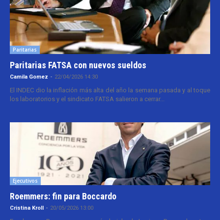
Paritarias
Paritarias FATSA con nuevos sueldos
Camila Gomez
-
22/04/2026 14:30
El INDEC dio la inflación más alta del año la semana pasada y al toque
los laboratorios y el sindicato FATSA salieron a cerrar...
Ejecutivos
Roemmers: fin para Boccardo
Cristina Kroll
-
20/05/2026 13:00