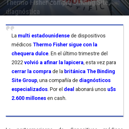
Thermo Fisher compra Binding Site,
diagnóstica
Por
Christian Atance
-
31/10/2022 09:30
La
multi estadounidense
de dispositivos
médicos
Thermo Fisher sigue con la
chequera dulce
. En el último trimestre del
2022
volvió a afinar la lapicera
, esta vez para
cerrar la compra
de la
británica
The Binding
Site Group
, una compañía de
diagnósticos
especializados
. Por el
deal
abonará unos
u$s
2
.
600
millones
en cash.