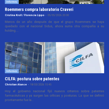
Informes
Roemmers compra laboratorio Craveri
Cristina Kroll / Florencia Lippo
-
05/05/2026 20:00
Menos de un año después de que el grupo Roemmers se haya
quedado con el nacional Sidus, ahora suma otra compañía a su
holding....
Informes
CILFA: postura sobre patentes
Christian Atance
-
18/03/2026 15:45
Hoy el gobierno nacional fijó nuevos criterios sobre patentes
farmacéuticas y ya surgen las críticas y posturas. La que se definió
prontamente fue la...