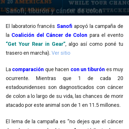
Sanofi, tiburón y cáncer de colon
Por
Equipo de Redacción
-
16/07/2015 14:00
El laboratorio francés
Sanofi
apoyó la campaña de
la
Coalición del Cáncer de Colon
para el evento
“Get Your Rear in Gear”
, algo así como poné tu
trasero en marcha).
Ver sitio
La
comparación
que hacen
con un tib
uró
n
es muy
ocurrente. Mientras que 1 de cada 20
estadounidenses son diagnosticados con cáncer
de colon a lo largo de su vida, las chances de morir
atacado por este animal son de 1 en 11.5 millones.
El lema de la campaña es “no dejes que el cáncer