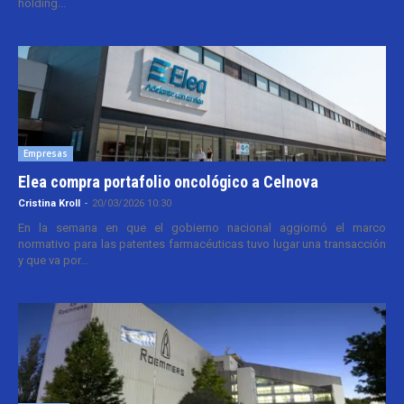
holding...
Empresas
Elea compra portafolio oncológico a Celnova
Cristina Kroll
-
20/03/2026 10:30
En la semana en que el gobierno nacional aggiornó el marco
normativo para las patentes farmacéuticas tuvo lugar una transacción
y que va por...