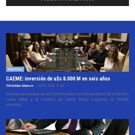
Empresas
CAEME: inversión de u$s 8.000 M en seis años
Christian Atance
-
29/05/2026 15:00
Durante una audiencia en Casa Rosada con el presidente de la Nación,
Javier Milei, y el ministro de Salud, Mario Lugones, la CAEME
oficializó...