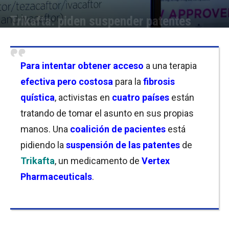
Trikafta: piden suspender patentes
Por
Joseph Foley
-
07/02/2023 20:15
Para intentar obtener acceso
a una terapia
efectiva pero costosa
para la
fibrosis
quística
, activistas en
cuatro países
están
tratando de tomar el asunto en sus propias
manos. Una
coalición de pacientes
está
pidiendo la
suspensión de las patentes
de
Trikafta
, un medicamento de
Vertex
Pharmaceuticals
.