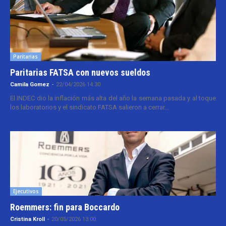
Paritarias
Paritarias FATSA con nuevos sueldos
Camila Gomez
-
22/04/2026 14:30
El INDEC dio la inflación más alta del año la semana pasada y al toque
los laboratorios y el sindicato FATSA salieron a cerrar...
Ejecutivos
Roemmers: fin para Boccardo
Cristina Kroll
-
20/05/2026 13:00