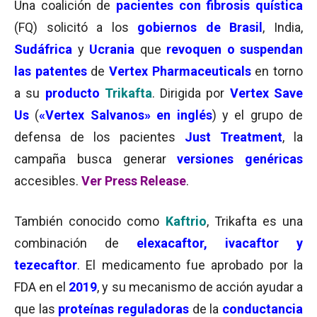
Una coalición de
pacientes con fibrosis quística
(FQ) solicitó a los
gobiernos de
Brasil
, India,
Sudáfrica
y
Ucrania
que
revoquen o suspendan
las patentes
de
Vertex Pharmaceuticals
en torno
a su
producto
Trikafta
. D
irigida por
Vertex Save
Us
(
«Vertex Salvanos» en inglés
) y el grupo de
defensa de los pacientes
Just Treatment
, la
campaña busca generar
versiones genéricas
accesibles.
Ver Press Release
.
También conocido como
Kaftrio
, Trikafta es una
combinación de
elexacaftor, ivacaftor y
tezecaftor
. El medicamento fue aprobado por la
FDA en el
2019
, y su mecanismo de acción ayudar a
que las
proteínas reguladoras
de la
conductancia