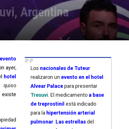
uvi, Argentina
 evento
on ayer,
Los
nacionales de Tuteur
l
hotel
realizaron un
evento en el hotel
 quiso
Alvear Palace
para presentar
 existe
Tresuvi
. El medicamento
a base
de treprostinil
está indicado
para la
hipertensión arterial
opiedad
pulmonar
.
Las estrellas
del
n
primer