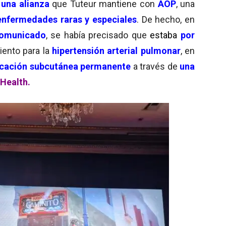
e
una alianza
que Tuteur mantiene con
AOP
, una
enfermedades raras y especiales
. De hecho, en
comunicado
, se había precisado que
estaba
por
iento para la
hipertensión arterial pulmonar
, en
icación subcutánea permanente
a través de
una
Health.