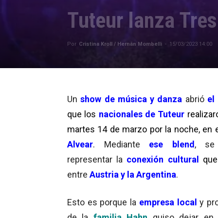
Tuteur lanza Tres
Por
Cristina Kroll / Hernán Mombelli
-
15/03/2023 14:00
Un
show de música y danza
abrió
el
que los
nacionales de Tuteur
realizar
martes 14 de marzo por la noche, en e
Alvear
.
Mediante
ese blend
, se
representar la
conexión cultural
que
entre
Austria y la Argentina
.
Esto es porque la
empresa local
y pr
de la
familia Hahn
quiso dejar e