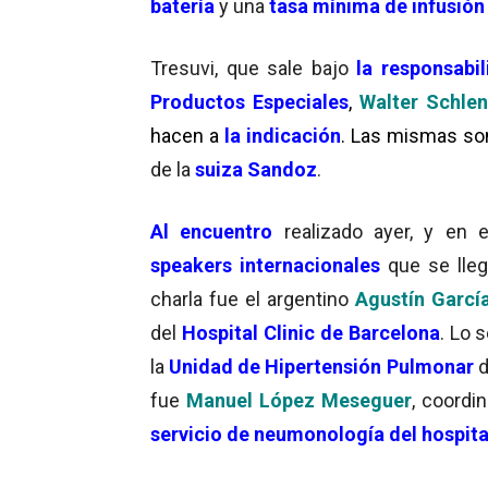
batería
y una
tasa mínima de infusión
Tresuvi, que sale bajo
la responsabi
Productos Especiales
,
Walter Schle
hacen a
la indicación
. Las mismas s
de la
suiza Sandoz
.
A
l encuentro
realizado ayer, y en 
speakers internacionales
que se lle
charla fue el argentino
Agustín Garcí
del
Hospital Clinic de Barcelona
. Lo
la
Unidad de Hipertensión Pulmonar
d
fue
Manuel López Meseguer
, coordi
servicio de neumonología del hospita