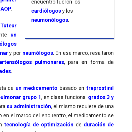
encuentro fueron los
e AOP
.
cardiólogos
y los
neumonólogos
.
e
Tuteur
nte
un
iólogos
onar
y por
neumólogos
. En ese marco, resaltaron
ertensólogos pulmonares
, para en forma de
dades
.
ata de
un medicamento
basado en
treprostinil
 pulmonar
grupo 1
, en clase funcional
grados 3 y
ara
su administración
, el mismo requiere de una
do en el marco del encuentro, el medicamento se
n
tecnología de optimización
de
duración de