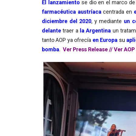
El lanzamiento
se dio en el marco d
farmacéutica austríaca
centrada en
diciembre del 2020
, y mediante
un 
delante
traer a
la Argentina
un tratam
tanto AOP ya ofrecía
en Europa
su
apl
bomba
.
Ver Press Release
//
Ver AOP 