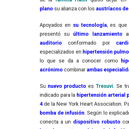
plano
su alianza con los
austríacos d
Apoyados en
su tecnología
, es qu
presentó su
último lanzamiento
a
auditorio
conformado por
card
especializados en
hipertensión pulm
lo que se da a conocer como
hip
acrónimo
combinar
ambas especiali
Su
nuevo producto
es
Tresuvi
. Se tr
indicado para la
hipertensión arterial
4
de la New York Heart Association. P
bomba de infusión
. Según lo explica
conecta a un
dispositivo robusto
co