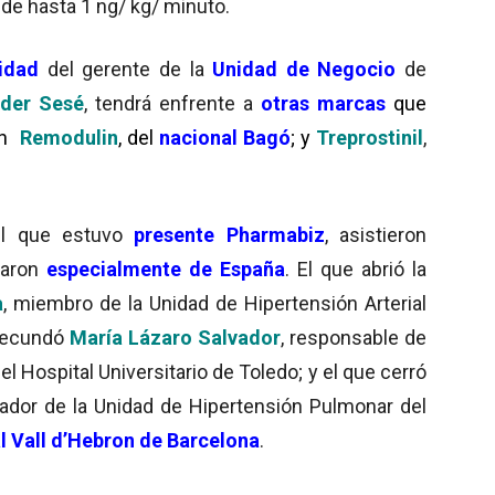
de hasta 1 ng/ kg/ minuto.
lidad
del gerente de la
Unidad de Negocio
de
nder Sesé
, tendrá enfrente a
otras marcas
que
on
Remodulin
, del
nacional Bagó
; y
Treprostinil
,
el que estuvo
presente Pharmabiz
, asistieron
garon
especialmente
de
España
. El que abrió la
a
, miembro de la Unidad de Hipertensión Arterial
 secundó
María Lázaro Salvador
, responsable de
el Hospital Universitario de Toledo; y el que cerró
nador de la Unidad de Hipertensión Pulmonar del
l Vall d’Hebron de Barcelona
.