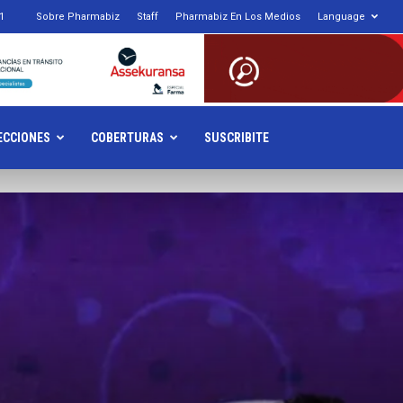
1
Sobre Pharmabiz
Staff
Pharmabiz En Los Medios
Language
armabiz.NET
ECCIONES
COBERTURAS
SUSCRIBITE