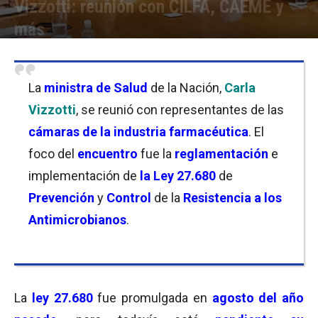
Vizzotti: reunión con CILFA, CAEME y
más
Por
Florencia Lippo
-
15/03/2023 18:45
La
ministra de Salud
de la Nación,
Carla
Vizzotti
, se reunió con representantes de las
cámaras de la industria farmacéutica
. El
foco del
encuentro
fue la
reglamentación
e
implementación de
la Ley 27.680
de
Prevención
y
Control
de la
Resistencia a los
Antimicrobianos
.
La
ley 27.680
fue promulgada en
agosto del año