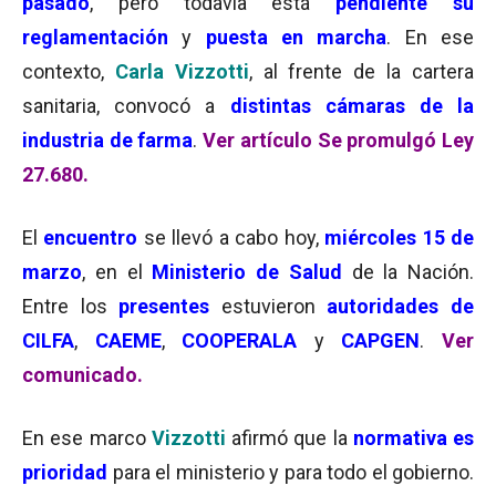
pasado
, pero todavía está
pendiente su
reglamentación
y
puesta en marcha
. En ese
contexto,
Carla Vizzotti
, al frente de la cartera
sanitaria, convocó a
distintas cámaras de la
industria de farma
.
Ver artículo Se promulgó Ley
27.680.
El
encuentro
se llevó a cabo hoy,
miércoles 15 de
marzo
, en el
Ministerio de Salud
de la Nación.
Entre los
presentes
estuvieron
autoridades de
CILFA
,
CAEME
,
COOPERALA
y
CAPGEN
.
Ver
comunicado.
En ese marco
Vizzotti
afirmó que la
normativa es
prioridad
para el ministerio y para todo el gobierno.