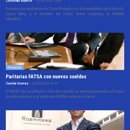
Christian Atance
-
29/05/2026 15:00
Durante una audiencia en Casa Rosada con el presidente de la Nación,
Javier Milei, y el ministro de Salud, Mario Lugones, la CAEME
oficializó...
Paritarias
Paritarias FATSA con nuevos sueldos
Camila Gomez
-
22/04/2026 14:30
El INDEC dio la inflación más alta del año la semana pasada y al toque
los laboratorios y el sindicato FATSA salieron a cerrar...