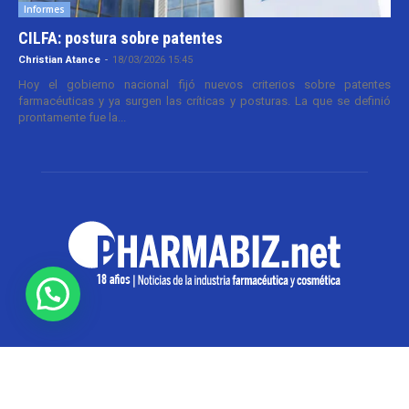
Informes
CILFA: postura sobre patentes
Christian Atance
-
18/03/2026 15:45
Hoy el gobierno nacional fijó nuevos criterios sobre patentes
farmacéuticas y ya surgen las críticas y posturas. La que se definió
prontamente fue la...
SOBRE NOSOTROS
Pharmabiz es un diario especializado en el quehacer