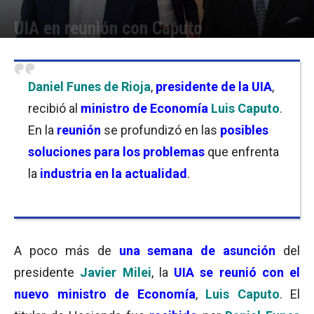
UIA en reunión con Caputo
Por
Florencia Lippo
-
18/12/2023 20:00
Daniel Funes de Rioja
,
presidente de la UIA
,
recibió al
ministro de Economía
Luis Caputo
.
En la
reunión
se profundizó en las
posibles
soluciones para los problemas
que enfrenta
la
industria en la actualidad
.
A poco más de
una semana de asunción
del
presidente
Javier Milei
, la
UIA se reunió con el
nuevo ministro de Economía
,
Luis Caputo
. El