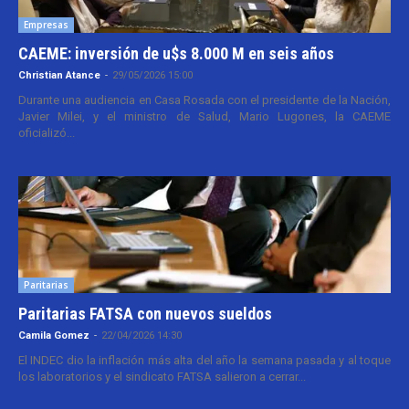
Empresas
CAEME: inversión de u$s 8.000 M en seis años
Christian Atance
-
29/05/2026 15:00
Durante una audiencia en Casa Rosada con el presidente de la Nación,
Javier Milei, y el ministro de Salud, Mario Lugones, la CAEME
oficializó...
Paritarias
Paritarias FATSA con nuevos sueldos
Camila Gomez
-
22/04/2026 14:30
El INDEC dio la inflación más alta del año la semana pasada y al toque
los laboratorios y el sindicato FATSA salieron a cerrar...