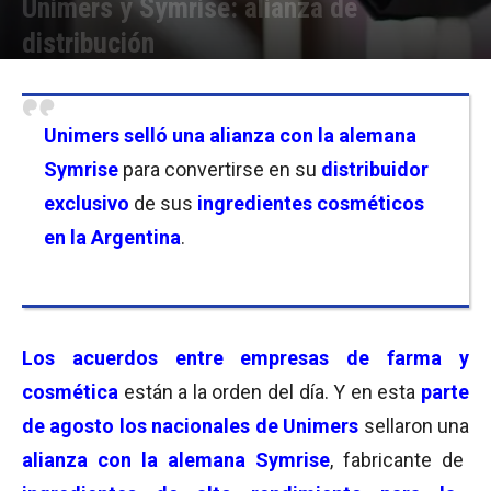
Unimers y Symrise: alianza de
distribución
Por
Florencia Lippo
-
02/09/2024 12:45
Unimers selló una alianza con la alemana
Symrise
para convertirse en su
distribuidor
exclusivo
de sus
ingredientes cosméticos
en la Argentina
.
Los
acuerdos entre empresas de farma
y
cosmética
están a la orden del día. Y en esta
parte
de agosto los nacionales de Unimers
sellaron una
alianza con la alemana Symrise
, fabricante de