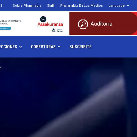
18
Sobre Pharmabiz
Staff
Pharmabiz En Los Medios
Language
armabiz.NET
ECCIONES
COBERTURAS
SUSCRIBITE
s