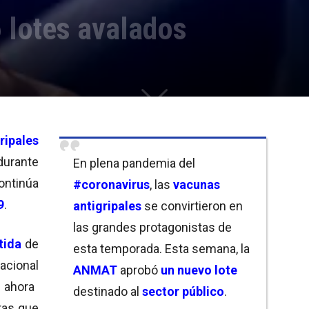
 lotes avalados
ripales
durante
En plena pandemia del
ontinúa
#coronavirus
, las
vacunas
9
.
antigripales
se convirtieron en
las grandes protagonistas de
tida
de
esta temporada. Esta semana, la
acional
ANMAT
aprobó
un nuevo
lote
 ahora
destinado al
sector público
.
ras que