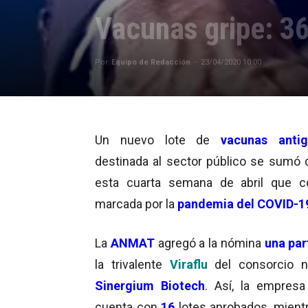
Vacunas gripe: 36
Por
Equipo de Redacción
-
23/04/2020 10:00
Un nuevo lote de
vacunas
antig
destinada al sector público se sumó 
esta cuarta semana de abril que c
marcada por la
pandemia del COVID-1
La
ANMAT
agregó a la nómina
una par
la trivalente
Viraflu
del consorcio n
Sinergium Biotech
. Así, la empresa
cuenta con
16
lotes aprobados, mient