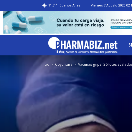
C
11.7
Buenos Aires
Viernes 7 Agosto 2026 02:
Ph
S
Inicio
Coyuntura
Vacunas gripe: 36 lotes avalado