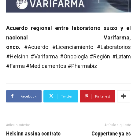
Acuerdo regional entre laboratorio suizo y el
nacional Varifarma,
onco.
#Acuerdo #Licenciamiento #Laboratorios
#Helsinn #Varifarma #Oncología #Región #Latam
#Farma #Medicamentos #Pharmabiz
Facebook
Twitter
Pinterest
Artículo anterior
Artículo siguiente
Helsinn assina contrato
Coppertone ya es