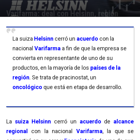
Varifarma: deal con Helsinn, región
Por
Equipo de Redacción
-
02/09/2019 13:30
La suiza
Helsinn
cerró un
acuerdo
con la
nacional
Varifarma
a fin de que la empresa se
convierta en representante de uno de su
productos, en la mayoría de los
países de la
región
. Se trata de pracinostat, un
oncológico
que está en etapa de desarrollo.
La
suiza Helsinn
cerró un
acuerdo
de
alcance
regional
con la nacional
Varifarma
, la que se