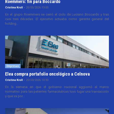
Roemmers: fin para Boccardo
Cristina Kroll
-
20/05/2026 13:00
En el grupo Roemmers se cerró el ciclo de Luciano Boccardo y tras
casi tres décadas. El ejecutivo actuaba como gerente general del
holding...
Empresas
Elea compra portafolio oncológico a Celnova
Cristina Kroll
-
20/03/2026 10:30
En la semana en que el gobierno nacional aggiornó el marco
normativo para las patentes farmacéuticas tuvo lugar una transacción
y que va por...