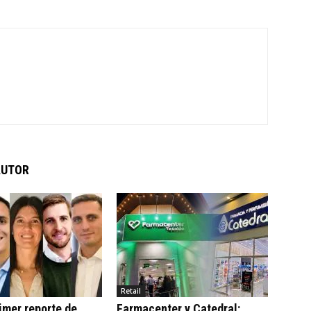
AUTOR
Retail
imer reporte de
Farmacenter y Catedral: