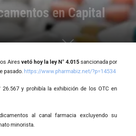
icamentos en Capital
nos Aires
vetó hoy la ley N° 4.015
sancionada por
re pasado.
https://www.pharmabiz.net/?p=14534
° 26.567 y prohibía la exhibición de los OTC en
dicamentos al canal farmacia excluyendo su
mato minorista.