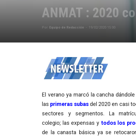
ANMAT : 2020 co
Por
Equipo de Redacción
-
19/02/2020 15:00
El verano ya marcó la cancha dándole 
las
primeras subas
del 2020 en casi to
sectores y segmentos. La matrícu
colegio; las expensas y
todos los pr
de la canasta básica ya se retocaro