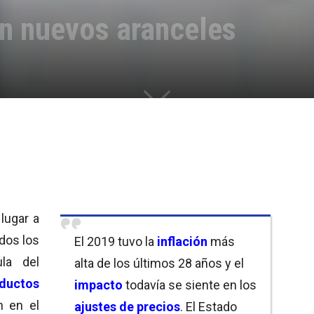
n nuevos aranceles
lugar a
dos los
El 2019 tuvo la
inflación
más
la del
alta de los últimos 28 años y el
oductos
impacto
todavía se siente en los
n en el
ajustes de precios
. El Estado