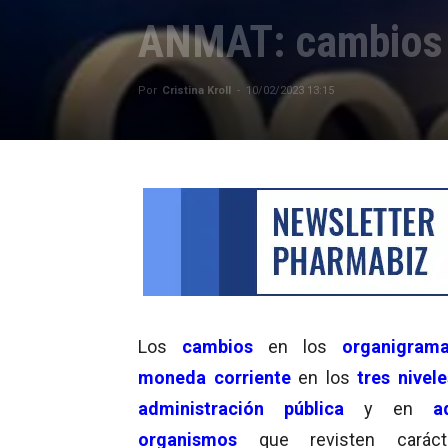
ANMAT: cambios 
Por
Cristina Kroll
-
10/02/2023 13:15
Los
cambios
en los
organigrama
moneda corriente
en los
tres nivele
administración pública
y en
a
organismos
que revisten carác