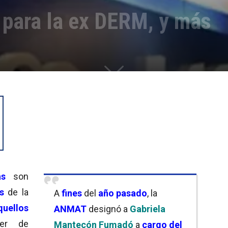
para la ex DERM, y más
s
son
s
de la
A
fines
del
año pasado
, la
quellos
ANMAT
designó a
Gabriela
ter de
Mantecón Fumadó
a
cargo del