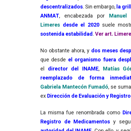
descentralizados
. Sin embargo,
la gril
ANMAT
, encabezada por
Manuel 
Limeres
desde el 2020
suele most
sostenida estabilidad
.
Ver art. Limer
No obstante ahora, y
dos meses des
que desde
el organismo fuera desp
el
director del INAME
,
Matías G
reemplazado de forma inmedia
Gabriela Mantecón Fumadó
, se suma
ex
Dirección de Evaluación y Regist
La misma fue renombrada como
Dir
Registro de Medicamentos
y segu
autoridad del INAME
. Con ello, y se