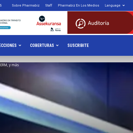
5
Sobre Pharmabiz
Staff
Pharmabiz En Los Medios
Language
armabiz.NET
ECCIONES
COBERTURAS
SUSCRIBITE
DERM, y más