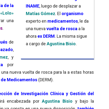
la de la
INAME
, luego de desplazar a
«Lolo»
Matías Gómez
. El
organismo
rar una
experto en
medicamentos
, le da
es
.
una nueva
vuelta de rosca
a la
ahora
ex DERM
. La misma sigue
pués
de
a cargo de
Agustina Bisio
.
lazado
,
ómez
, y
ta
por
 una nueva vuelta de rosca para la a estas horas
ro de Medicamentos
(DERM).
ección de Investigación Clínica y Gestión del
irá encabezada por
Agustina Bisio
y bajo la
gún ya consta en una nueva disposición,
también