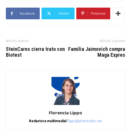
Facebook
Twitter
Pinterest
Artículo anterior
Artículo siguiente
SteinCares cierra trato con
Familia Jaimovich compra
Biotest
Maga Expres
Florencia Lippo
Redactora multimedial
flippo@pharmabiz.net