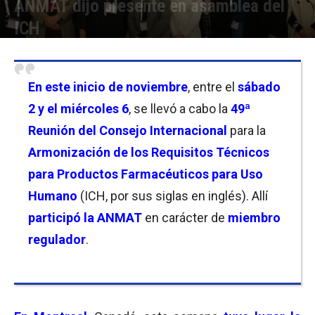
ANMAT dijo presente en asamblea del
ICH
Por
Florencia Lippo
-
07/11/2024 16:45
En
este inicio de noviembre
, entre el
sábado
2 y el miércoles 6
, se llevó a cabo la
49ª
Reunión del Consejo Internacional
para la
Armonización de los Requisitos Técnicos
para Productos Farmacéuticos para Uso
Humano
(ICH, por sus siglas en inglés). Allí
participó la ANMAT
en carácter de
miembro
regulador
.