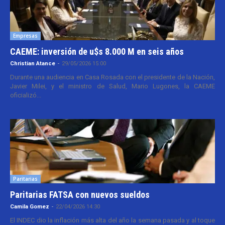
Empresas
CAEME: inversión de u$s 8.000 M en seis años
Christian Atance
-
29/05/2026 15:00
Durante una audiencia en Casa Rosada con el presidente de la Nación,
Javier Milei, y el ministro de Salud, Mario Lugones, la CAEME
oficializó...
Paritarias
Paritarias FATSA con nuevos sueldos
Camila Gomez
-
22/04/2026 14:30
El INDEC dio la inflación más alta del año la semana pasada y al toque