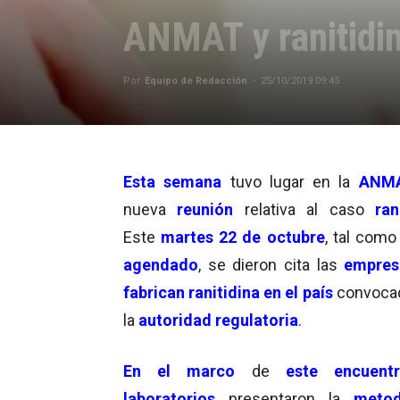
ANMAT y ranitidi
Por
Equipo de Redacción
-
25/10/2019 09:45
Esta semana
tuvo lugar en la
ANM
nueva
reunión
relativa al caso
ran
Este
martes 22 de octubre
, tal como
agendado
, se dieron cita las
empres
fabrican ranitidina en el país
convoca
la
autoridad regulatoria
.
En el marco
de
este encuent
laboratorios
presentaron la
metod