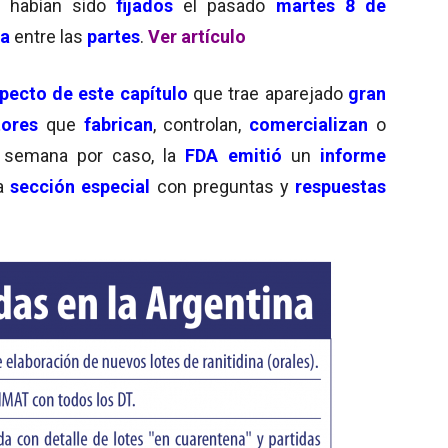
habían sido
fijados
el pasado
martes 8 de
da
entre las
partes
.
Ver artículo
pecto de este capítulo
que trae aparejado
gran
tores
que
fabrican
, controlan,
comercializan
o
a semana por caso, la
FDA emitió
un
informe
a
sección especial
con preguntas y
respuestas