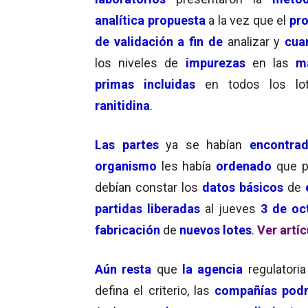
analítica propuesta
a la vez que el
pr
de validación a fin de
analizar y
cuan
los niveles de
impurezas
en las
m
primas incluidas
en todos los lo
ranitidina
.
Las partes
ya se habían
encontrad
organismo
les había
ordenado
que p
debían constar los
datos básicos
de
partidas liberadas
al jueves
3 de oc
fabricación
de
nuevos lotes
.
Ver artíc
Aún resta
que
la agencia
regulatori
defina el criterio, las
compañías pod