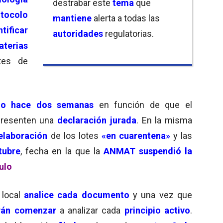
destrabar este
tema
que
otocolo
mantiene
alerta a todas las
tificar
autoridades
regulatorias.
aterias
tes de
o hace dos semanas
en función de que el
resenten una
declaración jurada
. En la misma
elaboración
de los lotes
«en cuarentena»
y las
tubre
, fecha en la que la
ANMAT suspendió la
ulo
a local
analice cada documento
y una vez que
rán comenzar
a analizar cada
principio activo
.