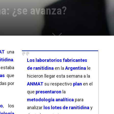
na: ¿se avanza?
AT
una
itidina
.
Los
laboratorios fabricantes
 estaba
de ranitidina
en la
Argentina
le
as
que
hicieron llegar esta semana a la
das por
ANMAT
su respectivo
plan
en el
que
presentaron
la
metodología analítica
para
ro
, los
analizar
los lotes de ranitidina
y
ología