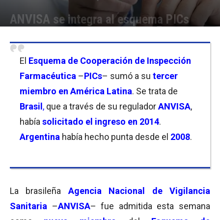
ANVISA se integra al esquema PICs
Por
Equipo de Redacción
-
02/12/2020 09:30
El
Esquema de Cooperación de Inspección
Farmacéutica
–
PICs
– sumó a su
tercer
miembro en América Latina
. Se trata de
B
rasil
,
que a través de su regulador
ANVISA
,
había
solicitado el ingreso en 2014
.
Argentina
había hecho punta desde el
2008
.
La brasileña
Agencia Nacional de Vigilancia
Sanitaria
–
ANVISA
– fue admitida esta semana