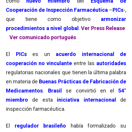
como
nuevo miembro
del
Esquema de
Cooperación de Inspección Farmacéutica
–
PICs
-,
que tiene como objetivo
armonizar
procedimientos a nivel global
.
Ver Press Release
Ver
comunicado portugués
El
PICs
es un
acuerdo internacional de
cooperación no vinculante
entre las
autoridades
regulatorias nacionales que tienen la última palabra
en materia de
Buenas Prácticas de Fabricación de
Medicamentos
.
Brasil
se convirtió en el
54°
miembro
de esta
i
n
iciativa internacional
de
inspección farmacéutica.
El
regulador brasileño
había formalizado su