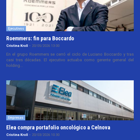
Ejecutivos
Roemmers: fin para Boccardo
Cristina Kroll
-
20/05/2026 13:00
En el grupo Roemmers se cerró el ciclo de Luciano Boccardo y tras
casi tres décadas. El ejecutivo actuaba como gerente general del
holding...
Empresas
Elea compra portafolio oncológico a Celnova
Cristina Kroll
-
20/03/2026 10:30