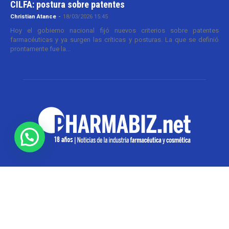
CILFA: postura sobre patentes
Christian Atance
-
18/03/2026 15:45
Hoy el gobierno nacional fijó nuevos criterios sobre patentes
farmacéuticas y ya surgen las críticas y posturas. La que se definió
prontamente fue la...
SOBRE NOSOTROS
Pharmabiz es un diario especializado en el quehacer
de la industria farmacéutica y cosmética. Investiga y
analiza noticias desde la Ciudad de Buenos Aires para