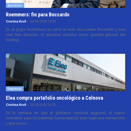
Ejecutivos
Roemmers: fin para Boccardo
Cristina Kroll
-
20/05/2026 13:00
En el grupo Roemmers se cerró el ciclo de Luciano Boccardo y tras
casi tres décadas. El ejecutivo actuaba como gerente general del
holding...
Empresas
Elea compra portafolio oncológico a Celnova
Cristina Kroll
-
20/03/2026 10:30
En la semana en que el gobierno nacional aggiornó el marco
normativo para las patentes farmacéuticas tuvo lugar una transacción
y que va por...