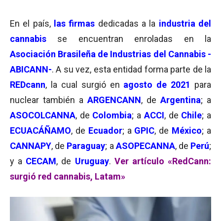
En el país,
las firmas
dedicadas a la
industria del
cannabis
se encuentran enroladas en la
Asociación Brasileña de Industrias del Cannabis -
ABICANN-
. A su vez, esta entidad forma parte de la
REDcann
, la cual surgió en
agosto de 2021
para
nuclear también a
ARGENCANN
, de
Argentina
; a
ASOCOLCANNA
, de
Colombia
; a
ACCI
, de
Chile
; a
ECUACÁÑAMO
, de
Ecuador
; a
GPIC
, de
México
; a
CANNAPY
, de
Paraguay
; a
ASOPECANNA
, de
Perú
;
y a
CECAM
, de
Uruguay
.
Ver artículo «RedCann:
surgió red cannabis, Latam»