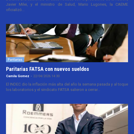
Javier Milei, y el ministro de Salud, Mario Lugones, la CAEME
oficializó...
Paritarias
Paritarias FATSA con nuevos sueldos
Camila Gomez
-
22/04/2026 14:30
El INDEC dio la inflación más alta del año la semana pasada y al toque
los laboratorios y el sindicato FATSA salieron a cerrar...