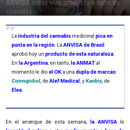
ANVISA suma otro producto a base de
cannabis
Por
Laura Ponasso
-
18/01/2022 20:45
La
industria del cannabis
medicinal
pica en
punta en la región
. La
ANVISA de Brasil
aprobó hoy un
producto de esta naturaleza
.
En
la Argentina
, en tanto,
la ANMAT
al
momento le dio
el OK
a una
dupla de marcas
:
Convupidiol
, de
Alef Medical
; y
Kanbis
, de
Elea
.
En el arranque de esta semana,
la ANVISA
le