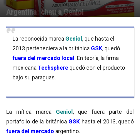
Argentina: chau a Geniol
Por
Equipo de Redacción
-
01/08/2017 11:45
La reconocida marca
Geniol
, que hasta el
2013 perteneciera a la británica
GSK
, quedó
fuera del mercado local
. En teoría, la firma
mexicana
Techsphere
quedó con el producto
bajo su paraguas.
La mítica marca
Geniol
, que fuera parte del
portafolio de la británica
GSK
hasta el 2013, quedó
fuera del mercado
argentino.