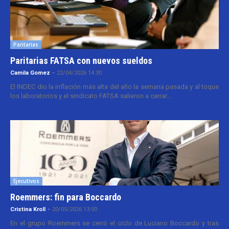
Paritarias
Paritarias FATSA con nuevos sueldos
Camila Gomez
-
22/04/2026 14:30
El INDEC dio la inflación más alta del año la semana pasada y al toque
los laboratorios y el sindicato FATSA salieron a cerrar...
Ejecutivos
Roemmers: fin para Boccardo
Cristina Kroll
-
20/05/2026 13:00
En el grupo Roemmers se cerró el ciclo de Luciano Boccardo y tras