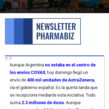
Argentina recibió 26% de las COVAX
Por
Cristina Kroll
-
22/08/2021 19:00
Aunque Argentina
no estaba en el centro de
los envíos COVAX
, hoy domingo llegó un
envío de
400 mil unidades de AstraZeneca
,
vía el gobierno español. Es la quinta tanda que
se recepciona mediante esta iniciativa. Todo
suma
2.3 millones de dosis
. Aunque