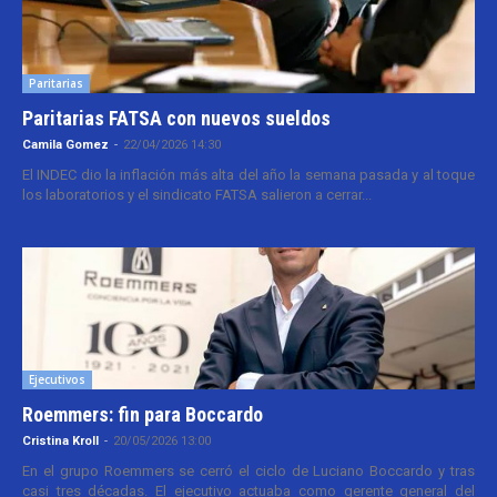
Paritarias
Paritarias FATSA con nuevos sueldos
Camila Gomez
-
22/04/2026 14:30
El INDEC dio la inflación más alta del año la semana pasada y al toque
los laboratorios y el sindicato FATSA salieron a cerrar...
Ejecutivos
Roemmers: fin para Boccardo
Cristina Kroll
-
20/05/2026 13:00
En el grupo Roemmers se cerró el ciclo de Luciano Boccardo y tras
casi tres décadas. El ejecutivo actuaba como gerente general del