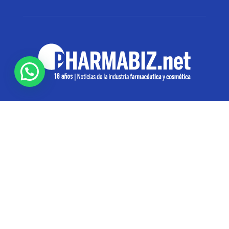
SOBRE NOSOTROS
Pharmabiz es un diario especializado en el quehacer
de la industria farmacéutica y cosmética. Investiga y
analiza noticias desde la Ciudad de Buenos Aires para
toda la región
Contáctanos:
info@pharmabiz.net