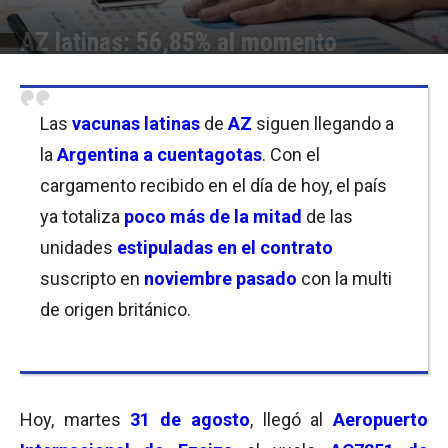
AZ latinas: 56,85% al momento
Por
Laura Ponasso
-
31/08/2021 21:30
Las
vacunas latinas
de
AZ
siguen llegando a
la
Argentina a cuentagotas
. Con el
cargamento recibido en el día de hoy, el país
ya totaliza
poco más de la mitad
de las
unidades
estipuladas en el contrato
suscripto en
noviembre pasado
con la multi
de origen británico.
Hoy, martes
31 de agosto
, llegó al
Aeropuerto