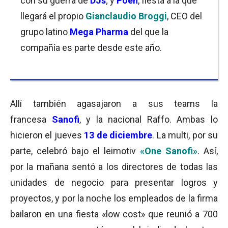
con su guerra de
DJs
; y
Poen
, fiesta a la que
llegará el propio
Gianclaudio Broggi
, CEO del
grupo latino
Mega Pharma
del que la
compañía es parte desde este año.
Allí también agasajaron a sus teams la
francesa
Sanofi
, y la nacional Raffo. Ambas lo
hicieron el jueves
13 de diciembre
. La multi, por su
parte, celebró bajo el leimotiv
«One Sanofi»
. Así,
por la mañana sentó a los directores de todas las
unidades de negocio para presentar logros y
proyectos, y por la noche los empleados de la firma
bailaron en una fiesta «low cost» que reunió a 700