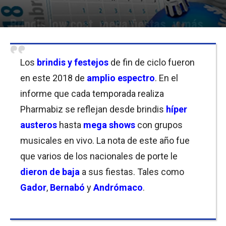
Brindis low cost, mega fiestas, y más
Por
Cristina Kroll
-
20/12/2018 14:00
Los
brindis y festejos
de fin de ciclo fueron
en este 2018 de
amplio espectro
. En el
informe que cada temporada realiza
Pharmabiz se reflejan desde brindis
híper
austeros
hasta
mega shows
con grupos
musicales en vivo. La nota de este año fue
que varios de los nacionales de porte le
dieron de baja
a sus fiestas. Tales como
Gador
,
Bernabó
y
Andrómaco
.