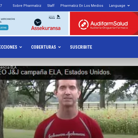
17
Sobre Pharmabiz
Staff
Pharmabiz En Los Medios
Language
armabiz.NET
ECCIONES
COBERTURAS
SUSCRIBITE
iencia ELA