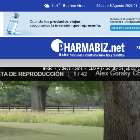
C
11.4
Buenos Aires
Sábado 8 Agosto 2026 01:
Ph
S
Inicio
Videos Home
CEO Alex Gorsky de J&J: conc