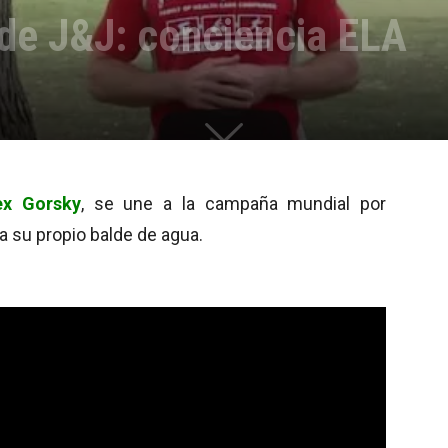
de J&J: conciencia ELA
ex Gorsky
, se une a la campaña mundial por
ra su propio balde de agua.