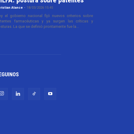
ristian Atance
-
18/03/2026 15:45
y el gobierno nacional fijó nuevos criterios sobre
tentes farmacéuticas y ya surgen las críticas y
sturas. La que se definió prontamente fue la...
EGUINOS