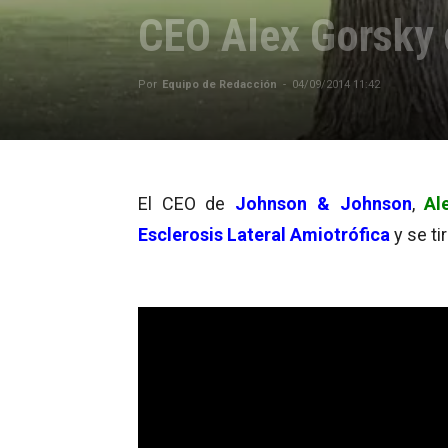
CEO Alex Gorsky 
Por
Equipo de Redacción
-
04/09/2014 11:42
El CEO de
Johnson & Johnson
,
Al
Esclerosis Lateral Amiotrófica
y se ti