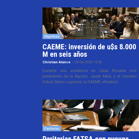
Empresas
CAEME: inversión de u$s 8.000
M en seis años
Christian Atance
-
29/05/2026 15:00
Durante una audiencia en Casa Rosada con 
presidente de la Nación, Javier Milei, y el ministro
Salud, Mario Lugones, la CAEME oficializó...
Paritarias
Paritarias FATSA con nuevos