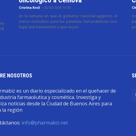
Cristina Kroll
-
20/03/2026 10:30
Ch
En la semana en que el gobierno nacional aggiornó el
Ho
marco normativo para las patentes farmacéuticas tuvo
pa
ana
lugar una transacción y que va por...
po
TSA
RE NOSOTROS
S
mabiz es un diario especializado en el quehacer de
ndustria farmacéutica y cosmética. Investiga y
iza noticias desde la Ciudad de Buenos Aires para
 la región
táctanos:
info@pharmabiz.net