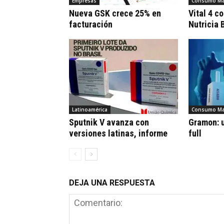
Empresas
Consumo Ma
Nueva GSK crece 25% en
Vital 4 c
facturación
Nutricia 
Latinoamérica
Consumo Ma
Sputnik V avanza con
Gramon: u
versiones latinas, informe
full
DEJA UNA RESPUESTA