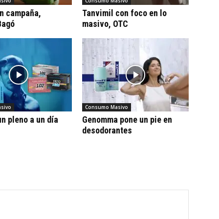
sivo
Consumo Masivo
on campaña,
Tanvimil con foco en lo
Bagó
masivo, OTC
sivo
Consumo Masivo
n pleno a un día
Genomma pone un pie en
desodorantes