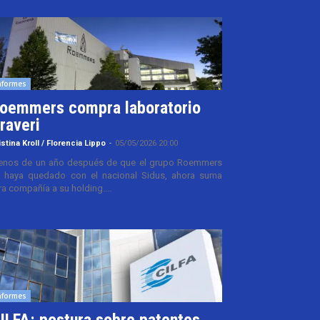
nformes
oemmers compra laboratorio
raveri
istina Kroll / Florencia Lippo
-
05/05/2026 20:00
nos de un año después de que el grupo Roemmers
 haya quedado con el nacional Sidus, ahora suma
ra compañía a su holding....
nformes
ILFA: postura sobre patentes