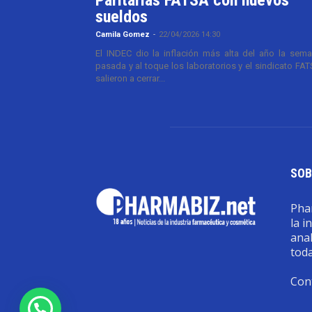
sueldos
Camila Gomez
-
22/04/2026 14:30
El INDEC dio la inflación más alta del año la sem
pasada y al toque los laboratorios y el sindicato FA
salieron a cerrar...
SOB
Phar
la i
anal
toda
Con