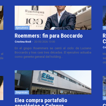
Ejecutivos
I
Roemmers: fin para Boccardo
R
C
Cristina Kroll
-
20/05/2026 13:00
Cr
En el grupo Roemmers se cerró el ciclo de Luciano
Boccardo y tras casi tres décadas. El ejecutivo actuaba
el
Me
como gerente general del holding...
 de
se
ot
Empresas
I
Elea compra portafolio
oncológico a Celnova
C