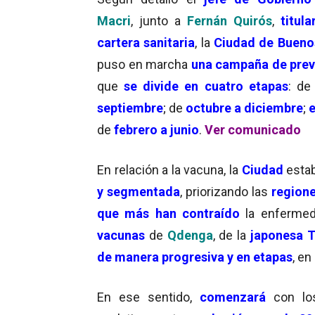
Macri
, junto a
Fernán Quirós
,
titula
cartera sanitaria
, la
Ciudad de Bueno
puso en marcha
una campaña de pre
que
se divide en cuatro etapas
: de
septiembre
; de
octubre a diciembre
;
de
febrero a junio
.
Ver comunicado
En relación a la vacuna, la
Ciudad
esta
y segmentada
, priorizando las
regione
que más han contraído
la enfermed
vacunas
de
Qdenga
, de la
japonesa 
de manera progresiva y en etapas
, e
En ese sentido,
comenzará
con lo