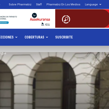
4
Sobre Pharmabiz
Staff
Pharmabiz En Los Medios
Language
armabiz.NET
ECCIONES
COBERTURAS
SUSCRIBITE
engue