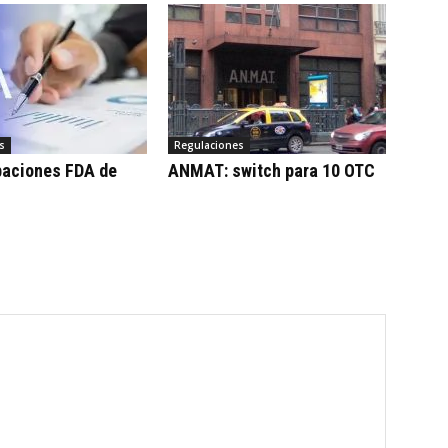
s
Regulaciones
baciones FDA de
ANMAT: switch para 10 OTC