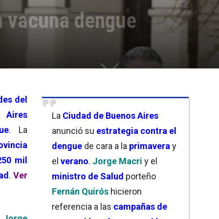
ia vacuna dengue
des del
 Aires
La
Ciudad de Buenos Aires
ue
. La
anunció su
estrategia contra el
ovincia
dengue
de cara a la
primavera
y
50 mil
el
verano
.
Jorge Macri
y el
dad
.
Ver
ministro de Salud
porteño
Fernán Quirós
hicieron
referencia a las
campañas de
Jorge