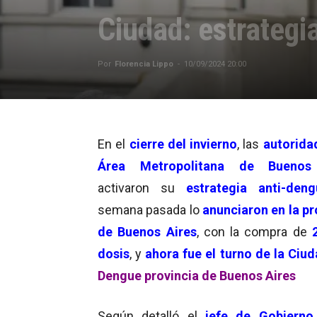
Ciudad: estrateg
Por
Florencia Lippo
-
10/09/2024 20:00
En el
cierre del invierno
, las
autorida
Área Metropolitana de Buenos
activaron su
estrategia anti-deng
semana pasada lo
anunciaron en la pr
de Buenos Aires
, con la compra de
2
dosis
, y
ahora fue el turno de la Ciu
Dengue provincia de Buenos Aires
Según detalló el
jefe de Gobierno