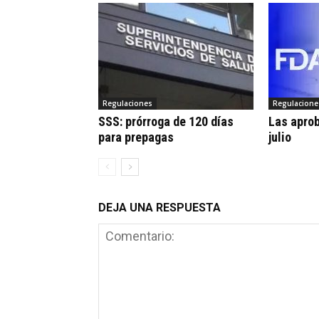
Regulaciones
Regulacione
SSS: prórroga de 120 días
Las apro
para prepagas
julio
DEJA UNA RESPUESTA