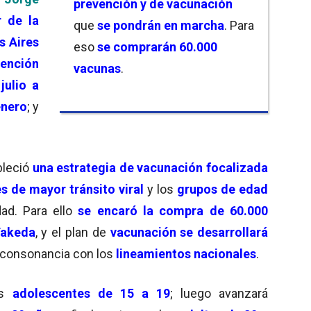
prevención y de vacunación
r de la
que
se pondrán en marcha
. Para
s Aires
eso
se comprarán 60.000
vención
vacunas
.
julio a
enero
; y
bleció
una estrategia de vacunación focalizada
s de mayor tránsito viral
y los
grupos de edad
ad. Para ello
se encaró la compra de 60.000
Takeda
, y el plan de
vacunación se desarrollará
n consonancia con los
lineamientos nacionales
.
s
adolescentes de 15 a 19
; luego avanzará