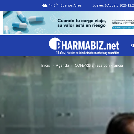
C
14.3
Buenos Aires
Jueves 6 Agosto 2026 12:2
Ph
S
Inicio
Agenda
COFEPRIS enlaza con Francia