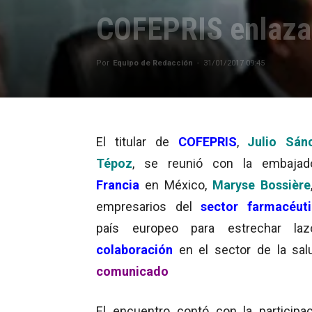
COFEPRIS enlaza 
Por
Equipo de Redacción
-
31/01/2017 09:45
El titular de
COFEPRIS
,
Julio Sán
Tépoz
, se reunió con la embajad
Francia
en México,
Maryse Bossière
empresarios del
sector farmacéut
país europeo para estrechar la
colaboración
en el sector de la sal
comunicado
El encuentro contó con la participa