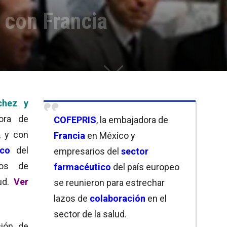
con Francia
chez y
ora de
COFEPRIS
, la embajadora de
, y con
Francia
en México y
ico
del
empresarios del
sector
zos de
farmacéutico
del país europeo
ud.
Ver
se reunieron para estrechar
lazos de
colaboración
en el
sector de la salud.
ción de