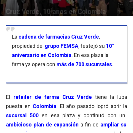
Cruz Verde, 10 años en Colombia
Por
Nicolás País
-
26/09/2022 09:00
La
cadena de farmacias Cruz Verde
,
propiedad del
grupo FEMSA
, festejó su
10°
aniversario en Colombia
. En esa plaza la
firma ya opera con
más de 700 sucursales
.
El
retailer de farma Cruz Verde
tiene la lupa
puesta en
Colombia
. El año pasado logró abrir la
sucursal 500
en esa plaza y continuó con un
ambicioso plan de expansión
a fin de
ampliar su