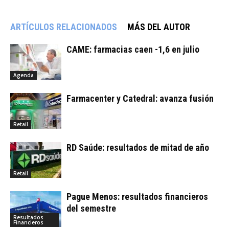
ARTÍCULOS RELACIONADOS
MÁS DEL AUTOR
CAME: farmacias caen -1,6 en julio
Agenda
Farmacenter y Catedral: avanza fusión
Retail
RD Saúde: resultados de mitad de año
Retail
Pague Menos: resultados financieros
del semestre
Resultados
Financieros