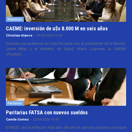
Empresas
CAEME: inversión de u$s 8.000 M en seis años
Christian Atance
-
29/05/2026 15:00
Durante una audiencia en Casa Rosada con el presidente de la Nación,
Javier Milei, y el ministro de Salud, Mario Lugones, la CAEME
oficializó...
Paritarias
Paritarias FATSA con nuevos sueldos
Camila Gomez
-
22/04/2026 14:30
El INDEC dio la inflación más alta del año la semana pasada y al toque