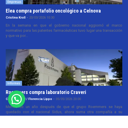
Empresas
Elea compra portafolio oncológico a Celnova
Cristina Kroll
-
20/03/2026 10:30
En la semana en que el gobierno nacional aggiornó el marco
normativo para las patentes farmacéuticas tuvo lugar una transacción
y que va por...
Informes
Roemmers compra laboratorio Craveri
Cristina Kroll / Florencia Lippo
-
05/05/2026 20:00
Menos de un año después de que el grupo Roemmers se haya
quedado con el nacional Sidus, ahora suma otra compañía a su
holding....