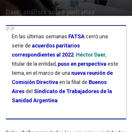
Daer: análisis sobre paritarias
Por
Florencia Lippo
-
07/05/2022 12:00
En las últimas semanas
FATSA
cerró una
serie de
acuerdos paritarios
correspondientes al 2022
.
Héctor Daer
,
titular de la entidad,
puso en perspectiva
este
tema, en el marco de una
nueva reunión de
Comisión Directiva
en la filial de
Buenos
Aires
del
Sindicato de Trabajadores de la
Sanidad Argentina
.