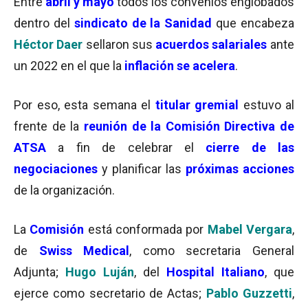
Entre
abril y mayo
todos los convenios englobados
dentro del
sindicato de la Sanidad
que encabeza
Héctor Daer
sellaron sus
acuerdos salariales
ante
un 2022 en el que la
inflación se acelera
.
Por eso, esta semana el
titular gremial
estuvo al
frente de la
reunión de la Comisión Directiva de
ATSA
a fin de celebrar el
cierre de las
negociaciones
y planificar las
próximas acciones
de la organización.
La
Comisión
está conformada por
Mabel Vergara
,
de
Swiss Medical
, como secretaria General
Adjunta;
Hugo Luján
, del
Hospital Italiano
, que
ejerce como secretario de Actas;
Pablo Guzzetti
,