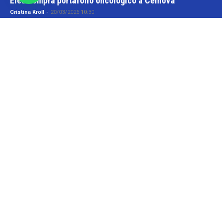
Elea compra portafolio oncológico a Celnova
Cristina Kroll
-
20/03/2026 10:30
En la semana en que el gobierno nacional aggiornó el marco
normativo para las patentes farmacéuticas tuvo lugar una transacción
y que va por...
Informes
Roemmers compra laboratorio Craveri
Cristina Kroll / Florencia Lippo
-
05/05/2026 20:00
Menos de un año después de que el grupo Roemmers se haya
quedado con el nacional Sidus, ahora suma otra compañía a su
holding....