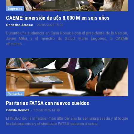
Empresas
CAEME: inversión de u$s 8.000 M en seis años
Christian Atance
-
29/05/2026 15:00
Durante una audiencia en Casa Rosada con el presidente de la Nación,
Javier Milei, y el ministro de Salud, Mario Lugones, la CAEME
oficializó...
Paritarias
Paritarias FATSA con nuevos sueldos
Camila Gomez
-
22/04/2026 14:30
El INDEC dio la inflación más alta del año la semana pasada y al toque
los laboratorios y el sindicato FATSA salieron a cerrar...