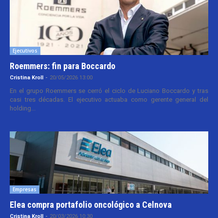
Ejecutivos
Roemmers: fin para Boccardo
Cristina Kroll
-
20/05/2026 13:00
En el grupo Roemmers se cerró el ciclo de Luciano Boccardo y tras
casi tres décadas. El ejecutivo actuaba como gerente general del
holding...
Empresas
Elea compra portafolio oncológico a Celnova
Cristina Kroll
-
20/03/2026 10:30