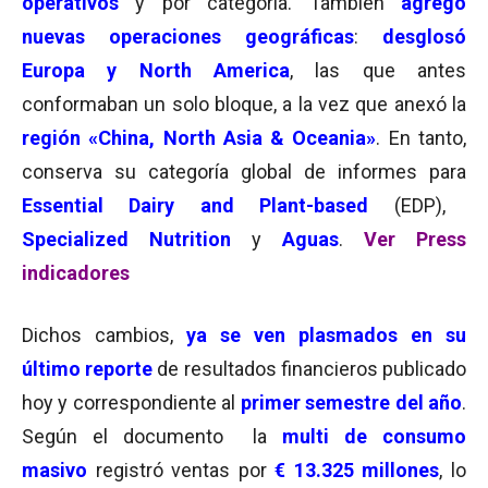
operativos
y por categoría. También
agregó
nuevas operaciones geográficas
:
desglosó
Europa y North America
, las que antes
conformaban un solo bloque, a la vez que anexó la
región «China, North Asia & Oceania»
. En tanto,
conserva su categoría global de informes para
Essential Dairy and Plant-based
(EDP),
Specialized Nutrition
y
Aguas
.
Ver Press
indicadores
Dichos cambios,
ya se ven plasmados en su
último reporte
de resultados financieros publicado
hoy y correspondiente al
primer semestre del año
.
Según el documento la
multi de consumo
masivo
registró ventas por
€ 13.325 millones
, lo