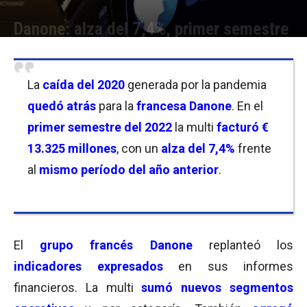
Danone: alza del 7,4%, primer semestre
Por
Christian Atance
-
27/07/2022 12:15
La
caída del 2020
generada por la pandemia
quedó atrás
para la
francesa Danone
. En el
primer semestre del 2022
la multi
facturó €
13.325 millones
, con un
alza del 7,4%
frente
al
mismo período del año anterior
.
El
grupo francés Danone
replanteó los
indicadores expresados
en sus informes
financieros. La multi
sumó nuevos segmentos