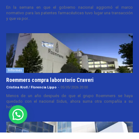
En la semana en que el gobierno nacional aggiornó el marco
normativo para las patentes farmacéuticas tuvo lugar una transacción
y que va por...
Informes
Roemmers compra laboratorio Craveri
Cristina Kroll / Florencia Lippo
-
05/05/2026 20:00
Menos de un año después de que el grupo Roemmers se haya
quedado con el nacional Sidus, ahora suma otra compañía a su
holding....