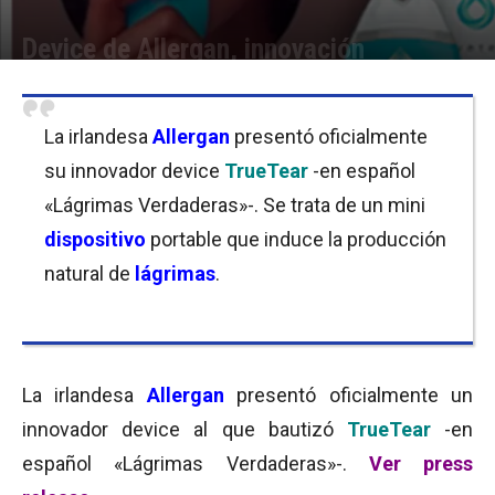
Device de Allergan, innovación
Por
Equipo de Redacción
-
25/04/2018 08:30
La irlandesa
Allergan
presentó oficialmente
su innovador device
TrueTear
-en español
«Lágrimas Verdaderas»-. Se trata de un mini
dispositivo
portable que induce la producción
natural de
lágrimas
.
La irlandesa
Allergan
presentó oficialmente un
innovador device al que bautizó
TrueTear
-en
español «Lágrimas Verdaderas»-.
Ver press