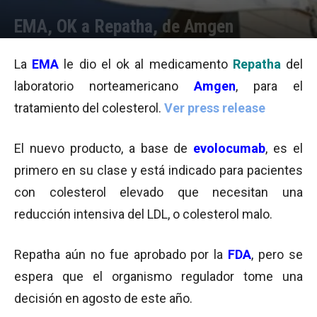
EMA, OK a Repatha, de Amgen
Por
Pamela Aguirre Leonetti
-
22/07/2015 11:32
La
EMA
le dio el ok al medicamento
Repatha
del
laboratorio norteamericano
Amgen
, para el
tratamiento del colesterol.
Ver press release
El nuevo producto, a base de
evolocumab
, es el
primero en su clase y está indicado para pacientes
con colesterol elevado que necesitan una
reducción intensiva del LDL, o colesterol malo.
Repatha aún no fue aprobado por la
FDA
, pero se
espera que el organismo regulador tome una
decisión en agosto de este año.