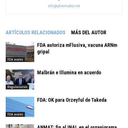
info@pharmabiz.net
ARTÍCULOS RELACIONADOS
MÁS DEL AUTOR
FDA autoriza mFlusiva, vacuna ARNm
gripal
FDA avales
Malbrán e Illumina en acuerdo
Regulaciones
FDA: OK para Orzeyful de Takeda
FDA avales
ANMAT: fin al INAL en el organigrama