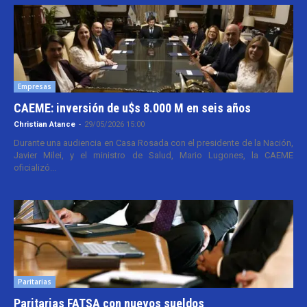
Empresas
CAEME: inversión de u$s 8.000 M en seis años
Christian Atance
-
29/05/2026 15:00
Durante una audiencia en Casa Rosada con el presidente de la Nación,
Javier Milei, y el ministro de Salud, Mario Lugones, la CAEME
oficializó...
Paritarias
Paritarias FATSA con nuevos sueldos