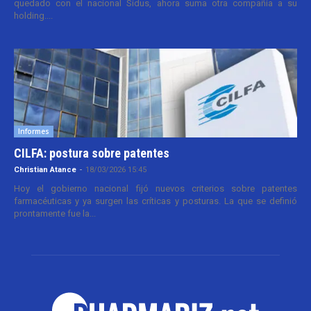
quedado con el nacional Sidus, ahora suma otra compañía a su
holding....
Informes
CILFA: postura sobre patentes
Christian Atance
-
18/03/2026 15:45
Hoy el gobierno nacional fijó nuevos criterios sobre patentes
farmacéuticas y ya surgen las críticas y posturas. La que se definió
prontamente fue la...