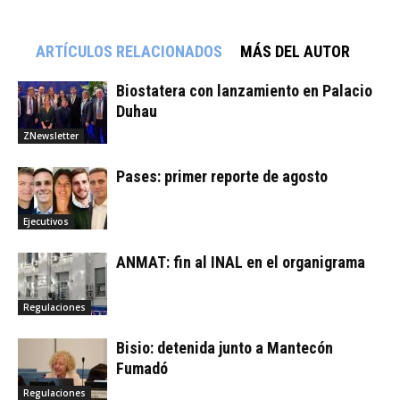
ARTÍCULOS RELACIONADOS
MÁS DEL AUTOR
Biostatera con lanzamiento en Palacio
Duhau
ZNewsletter
Pases: primer reporte de agosto
Ejecutivos
ANMAT: fin al INAL en el organigrama
Regulaciones
Bisio: detenida junto a Mantecón
Fumadó
Regulaciones