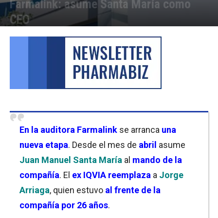
Farmalink: asume Santa María como
CEO
Por
Cristina Kroll
-
27/03/2024 12:15
En la auditora
Farmalink
se arranca
una
nueva etapa
. Desde el mes de
abril
asume
Juan Manuel Santa María
al
mando de la
compañía
. El
ex IQVIA
reemplaza
a
Jorge
Arriaga
, quien estuvo
al frente de la
compañía por 26 años
.