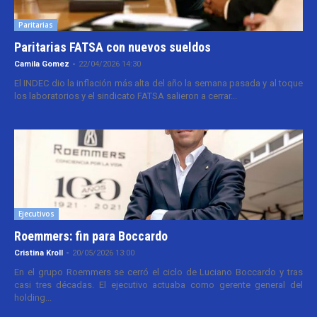
Paritarias
Paritarias FATSA con nuevos sueldos
Camila Gomez
-
22/04/2026 14:30
El INDEC dio la inflación más alta del año la semana pasada y al toque
los laboratorios y el sindicato FATSA salieron a cerrar...
Ejecutivos
Roemmers: fin para Boccardo
Cristina Kroll
-
20/05/2026 13:00
En el grupo Roemmers se cerró el ciclo de Luciano Boccardo y tras
casi tres décadas. El ejecutivo actuaba como gerente general del
holding...