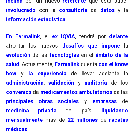
inclina
por un nuevo
referente
que está super
involucrado
con la
consultoría
de
datos
y la
información estadística
.
En Farmalink
, el
ex IQVIA
, tendrá por
delante
afrontar los nuevos
desafíos
que impone
la
evolución
de las
tecnologías
en el
ámbito de la
salud
. Actualmente,
Farmalink
cuenta
con el know
how
y
la
e
xperiencia
de llevar adelante la
administración
,
validación
y
auditoría
de los
convenios
de
medicamentos
ambulatorios
de las
principales obras sociales
y
empresas
de
medicina privada
del país,
liquidando
mensualmente
más de
22 millones
de
recetas
médicas
.