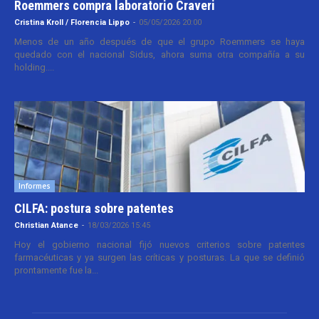
Roemmers compra laboratorio Craveri
Cristina Kroll / Florencia Lippo
-
05/05/2026 20:00
Menos de un año después de que el grupo Roemmers se haya
quedado con el nacional Sidus, ahora suma otra compañía a su
holding....
Informes
CILFA: postura sobre patentes
Christian Atance
-
18/03/2026 15:45
Hoy el gobierno nacional fijó nuevos criterios sobre patentes
farmacéuticas y ya surgen las críticas y posturas. La que se definió
prontamente fue la...