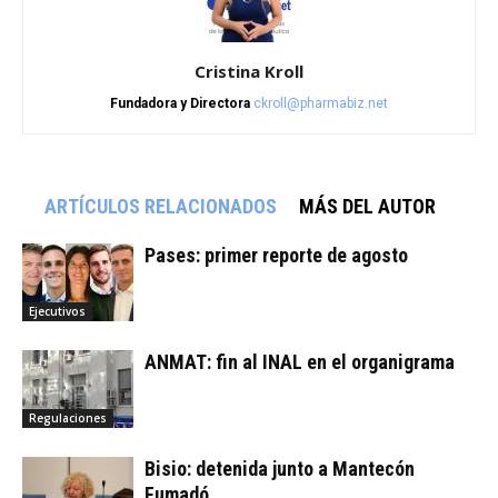
Cristina Kroll
Fundadora y Directora
ckroll@pharmabiz.net
ARTÍCULOS RELACIONADOS
MÁS DEL AUTOR
Pases: primer reporte de agosto
Ejecutivos
ANMAT: fin al INAL en el organigrama
Regulaciones
Bisio: detenida junto a Mantecón
Fumadó