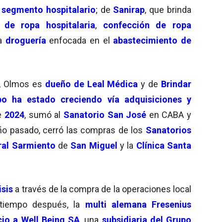
l
segmento hospitalario
; de
Sanirap
, que brinda
r de ropa hospitalaria
,
confección de ropa
a
droguería
enfocada en el
abastecimiento de
, Olmos es
dueño de Leal Médica
y de
Brindar
po ha estado
creciendo vía adquisiciones y
e
2024
, sumó al
Sanatorio San José
en CABA y
año pasado, cerró las compras de los
Sanatorios
al Sarmiento
de
San Miguel
y la
Clínica Santa
isis
a través de la compra de la operaciones local
 tiempo después, la
multi alemana Fresenius
io a Well Being SA
, una
subsidiaria del Grupo