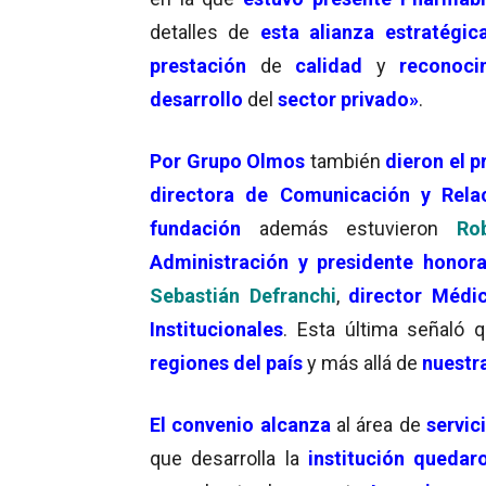
detalles de
esta alianza estratégic
prestación
de
calidad
y
reconoci
desarrollo
del
sector privado»
.
Por Grupo Olmos
también
dieron el p
directora de Comunicación y Relac
fundación
además estuvieron
Ro
Administración y presidente honora
Sebastián Defranchi
,
director Médi
Institucionales
. Esta última señaló 
regiones del país
y más allá de
nuestr
El convenio
alcanza
al área de
servic
que desarrolla la
institución
quedaro