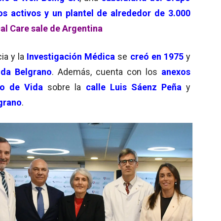
os activos y un plantel de alrededor de 3.000
al Care sale de Argentina
ia y la
Investigación Médica
se
creó en 1975
y
ida Belgrano
. Además, cuenta con los
anexos
ro de Vida
sobre la
calle Luis Sáenz Peña
y
grano
.