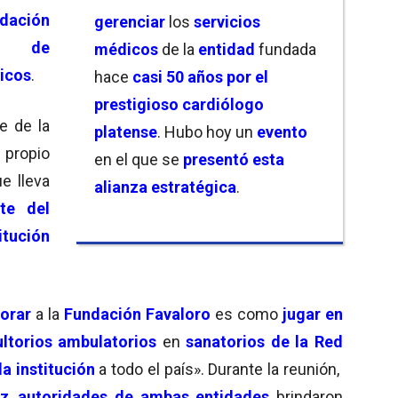
dación
gerenciar
los
servicios
io de
médicos
de la
entidad
fundada
icos
.
hace
casi 50 años por el
prestigioso cardiólogo
e de la
platense
. Hubo hoy un
evento
 propio
en el que se
presentó
esta
e lleva
alianza estratégica
.
te del
itución
orar
a la
Fundación Favaloro
es como
jugar en
ltorios ambulatorios
en
sanatorios de la Red
la
institución
a todo el país». Durante la reunión,
iz
,
autoridades de ambas entidades
brindaron