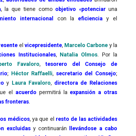
a
, la que tiene como
objetivo
«
potenciar
una
miento internacional
con la
eficiencia
y el
resente
el
vicepresidente
,
Marcelo Carbone
y la
iones Institucionales
,
Natalia Olmos
. Por la
berto Favaloro
,
tesorero del Consejo de
rio
;
Héctor Raffaelli
,
secretario del Consejo
;
co
y
Laura Favaloro
,
directora de Relaciones
que el
acuerdo
permitirá la
expansión a otras
as fronteras
.
ios médicos
, ya que el
resto de las actividades
n excluidas
y continuarán
llevándose a cabo