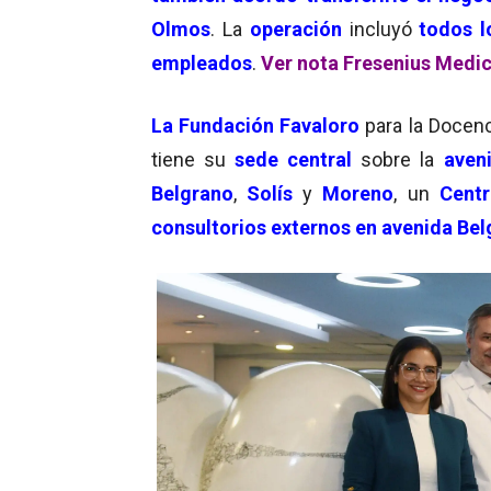
Olmos
. La
operación
incluyó
todos l
empleados
.
Ver nota Fresenius Medic
La Fundación Favaloro
para la Docenc
tiene su
sede central
sobre la
aven
Belgrano
,
Solís
y
Moreno
, un
Cent
consultorios externos
en avenida Bel