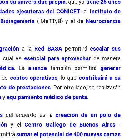
on su universidad propia
, que ya
tiene 25 años
dades ejecutoras del CONICET
: el
Instituto de
Bioingeniería
(IMeTTyB) y el de
Neurociencia
gración
a la
Red BASA
permitirá
escalar sus
lo cual es
esencial para aprovechar
de manera
édica
. La
alianza
también permitirá
generar
 los
costos operativos
, lo que
contribuirá a su
to de prestaciones
. Por otro lado, se realizarán
a
y
equipamiento médico
de punta
.
s
del acuerdo es la
creación de un polo de
ión
y el
Centro Gallego de Buenos Aires
-
rmitirá
sumar el
potencial de 400 nuevas camas