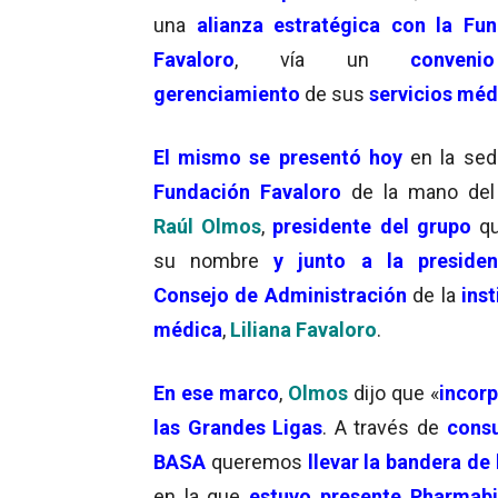
una
alianza estratégica con la Fun
Favaloro
, vía un
conven
gerenciamiento
de sus
servicios méd
El mismo se presentó hoy
en la sed
F
u
ndación Favaloro
de la mano del
Raúl Olmos
,
presidente del grupo
qu
su nombre
y junto a la presiden
Consejo de Administración
de la
inst
médica
,
Liliana Favaloro
.
En ese marco
,
Olmos
dijo que «
incorp
las Grandes Ligas
. A través de
consu
BASA
queremos
llevar la
bandera
de 
en la que
estuvo presente Pharmab