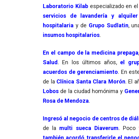
Laboratorio Kilab
especializado en e
servicios de lavandería y alquile
hospitalaria
y de
Grupo Sudlatin
, un
insumos hospitalarios
.
En el campo de la
medicina prepaga
Salud
. En los últimos años,
el gru
acuerdos de gerenciamiento
. En est
de la
Clínica Santa Clara Morón
. El 
Lobos
de la ciudad homónima y
Gener
Rosa
de Mendoza
.
Ingresó al negocio
de centros de diál
de la
multi sueca Diaverum
. Poco
también acordó transferirle
el
negoc