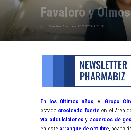
Favaloro y Olmos
Por
Christian Atance
-
01/10/2024 20:00
En los últimos años
, el
Grupo Ol
estado
creciendo fuerte
en el área d
vía adquisiciones
y
acuerdos de ges
en este
arranque de octubre
, acaba d