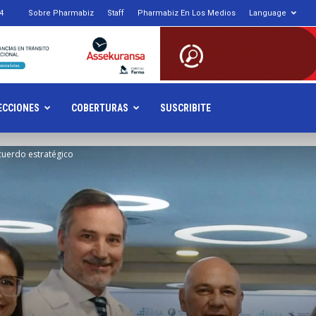
4
Sobre Pharmabiz
Staff
Pharmabiz En Los Medios
Language
armabiz.NET
ECCIONES
COBERTURAS
SUSCRIBITE
cuerdo estratégico