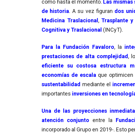
como hasta el momento.
Las mismas s
de historia
. A su vez figuran
dos uni
Medicina Traslacional
,
Trasplante y 
Cognitiva y Traslacional
(INCyT).
Para la
Fundación Favaloro
, la
inte
prestaciones de alta complejidad
, 
eficiente su costosa estructura m
economías de escala
que optimicen
sustentabilidad
mediante el
incremen
importantes
inversiones en tecnologí
Una de las proyecciones inmediata
atención conjunto
entre la
Fundac
incorporado al Grupo en 2019-. Esto pe