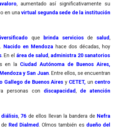
avaloro
, aumentado así significativamente su
lo en una
virtual segunda sede de la institución
iversificado
que
brinda servicios
de
salud
,
a
.
Nacido en Mendoza
hace dos décadas, hoy
s
. En el
área de salud
,
administra 20 sanatorios
os en la
Ciudad Autónoma de Buenos Aires
,
, Mendoza y San Juan
. Entre ellos, se encuentran
o Gallego de Buenos Aires
y
CETET,
un
centro
a personas con
discapacidad
,
de atención
diálisis
,
76
de ellos llevan la bandera de
Nefra
 de
Red Dialmed
. Olmos también es
dueño del