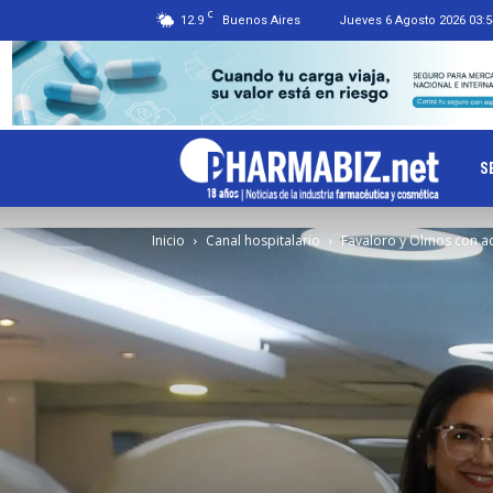
C
12.9
Buenos Aires
Jueves 6 Agosto 2026 03:5
Ph
S
Inicio
Canal hospitalario
Favaloro y Olmos con a