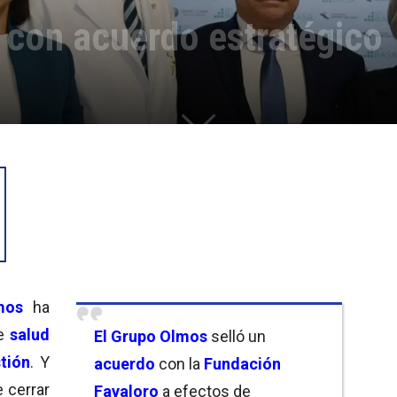
 con acuerdo estratégico
mos
ha
e
salud
El
Grupo Olmos
selló un
tión
. Y
acuerdo
con la
Fundación
e cerrar
Favaloro
a efectos de